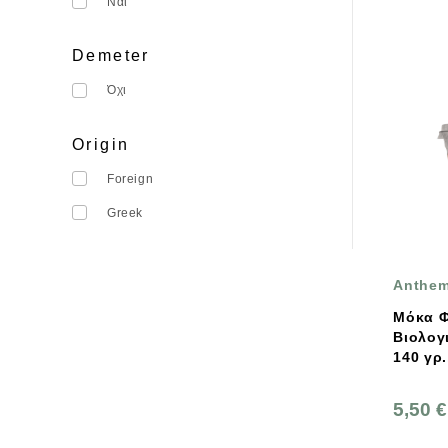
Ναι
Demeter
Όχι
Origin
Foreign
Greek
Anthe
Μόκα Φ
Βιολογ
140 γρ
5,50 €