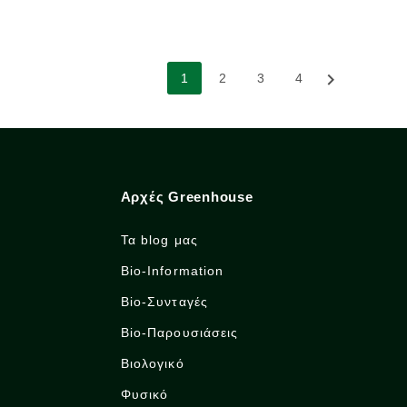

1
2
3
4
Αρχές Greenhouse
Τα blog μας
Bio-Information
Bio-Συνταγές
Bio-Παρουσιάσεις
Βιολογικό
Φυσικό