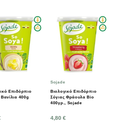
e
Sojade
ικό Επιδόρπιο
Βιολογικό Επιδόρπιο
ανίλια 400g
Σόγιας Φράουλα Bio
e
400γρ., Sojade
€
4,80 €