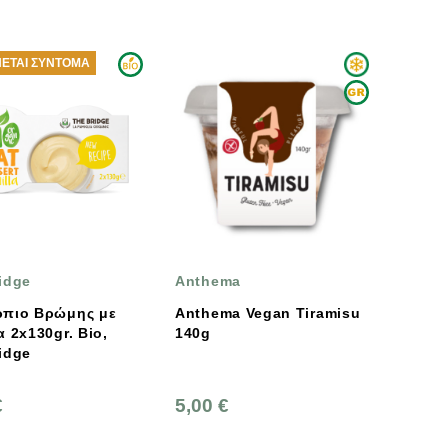
ΕΤΑΙ ΣΎΝΤΟΜΑ
idge
Anthema
ρπιο Βρώμης με
Anthema Vegan Τiramisu
Bio,
140g
idge
€
5,00 €