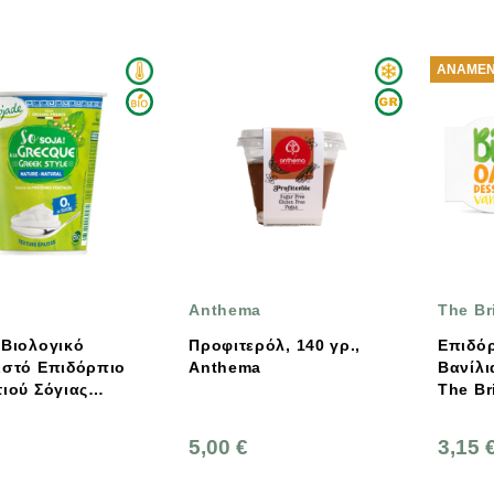
ΑΝΑΜΈΝ
Anthema
The Br
ό
Προφιτερόλ, 140 γρ.,
Επιδό
ιστό Επιδόρπιο
Anthema
Βανίλια 2x130gr. 
τιού Σόγιας
The Br
 400g
5,00 €
3,15 