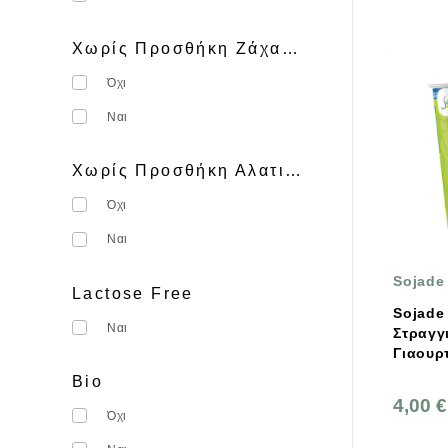
The Bridge
UDEA
Χωρίς Προσθήκη Ζάχαρης
ΒΙΟΑΓΡΟΣ
Όχι
Ναι
Χωρίς Προσθήκη Αλατιού
Όχι
Ναι
Sojade
Lactose Free
Sojade Βιολογικ
Ναι
Στραγγ
Γιαουρ
Φυσικό
Bio
4,00 €
Όχι