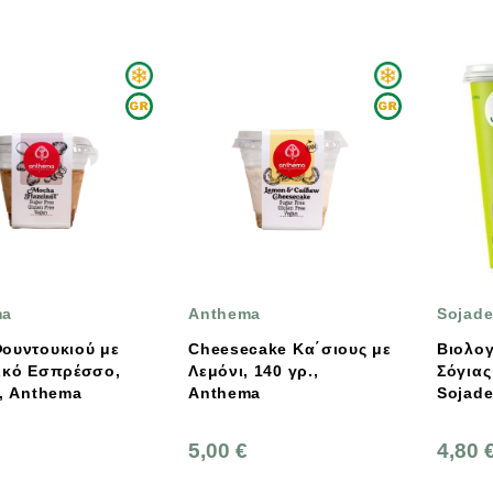
ma
Anthema
Sojad
ουντουκιού με
Cheesecake Κα΄σιους με
Βιολογ
ικό Εσπρέσσο,
Λεμόνι, 140 γρ.,
Σόγιας B
., Anthema
Anthema
Sojad
5,00 €
4,80 