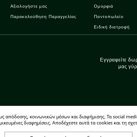
Αξιολογήστε μας
Ομορφιά
Παρακολούθηση Παραγγελίας
Παντοπωλείο
Ειδική διατροφή
Εγγραφείτε δωρ
μας γύρ
υς απόδοσης, κοινωνικών μέσων και διαφήμισης. Τα social medi
Αρ. ΓΕΜΗ: 146728304000
μικευμένες διαφημίσεις. Αποδέχεστε αυτά τα cookies και τη σ