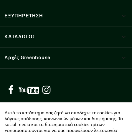

ΕΞΥΠΗΡΕΤΗΣΗ

ΚΑΤΑΛΟΓΟΣ

Αρχές Greenhouse
Facebook
YouTube
Instagram
Αυτό το κατάστημα σας ζητά να αποδεχτείτε cookies για
λόγους απόδοσης, κοινωνικών μέσων και διαφήμισης. Τα
social media και τα διαφημιστικά cookies τρίτων
NEWSLETTER
χρησιμοποιούνται για να σας προσφέρουν λειτουργίες
Εγγραφείτε δωρεάν και θα είστε οι πρώτοι που θα