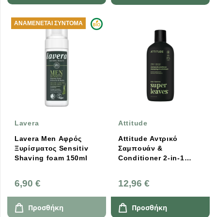
ΑΝΑΜΈΝΕΤΑΙ ΣΎΝΤΟΜΑ
Lavera
Attitude
Lavera Men Αφρός
Attitude Αντρικό
Ξυρίσματος Sensitiv
Σαμπουάν &
Shaving foam 150ml
Conditioner 2-in-1
Ενδυνάμωση για
Εύθραυστα Μαλλιά
6,90 €
12,96 €
Matcha & Bergamot
415ml
Προσθήκη
Προσθήκη