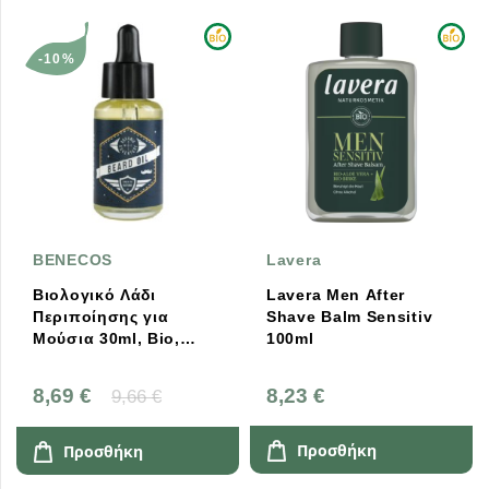
-10%
BENECOS
Lavera
Βιολογικό Λάδι
Lavera Men After
Περιποίησης για
Shave Balm Sensitiv
Μούσια 30ml, Bio,
100ml
Benecos
8,69 €
8,23 €
9,66 €
Προσθήκη
Προσθήκη