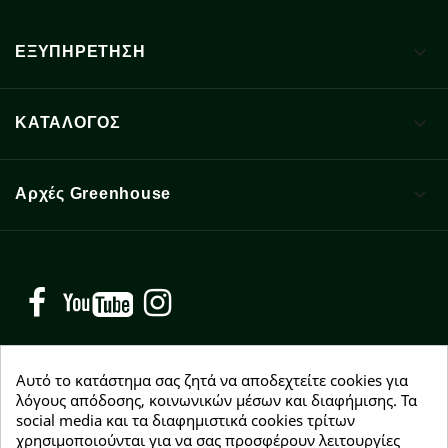

ΕΞΥΠΗΡΕΤΗΣΗ

ΚΑΤΑΛΟΓΟΣ

Αρχές Greenhouse
Facebook
YouTube
Instagram
Αυτό το κατάστημα σας ζητά να αποδεχτείτε cookies για
λόγους απόδοσης, κοινωνικών μέσων και διαφήμισης. Τα
social media και τα διαφημιστικά cookies τρίτων
NEWSLETTER
χρησιμοποιούνται για να σας προσφέρουν λειτουργίες
Εγγραφείτε δωρεάν και θα είστε οι πρώτοι που θα