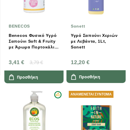
BENECOS
Sonett
Benecos Φυσικό Υγρό
Υγρό Σαπούνι Χεριών
Σαπούνι Soft & Fruity
με Λεβάντα, 1Lt,
με Άρωμα Πορτοκάλι
Sonett
300ml
3,41 €
12,20 €
3,79 €
Προσθήκη
Προσθήκη
ΑΝΑΜΈΝΕΤΑΙ ΣΎΝΤΟΜΑ