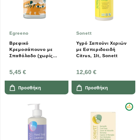
Egreeno
Sonett
Βρεφικό
Υγρό Σαπούνι Χεριών
Κρεμοσάπουνο με
με Εσπεριδοειδή
Σπαθόλαδο (χωρίς
Citrus, 1lt, Sonett
άρωμα) 500ml Egreeno
Baby
5,45 €
12,60 €
Προσθήκη
Προσθήκη