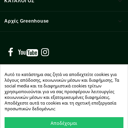

ΚΑΤΑΛΟΓΟΣ

Αρχές Greenhouse
Facebook
YouTube
Instagram
Αυτό το κατάστημα σας ζητά να αποδεχτείτε cookies για
λόγους απόδοσης, κοινωνικών μέσων και διαφήμισης. Τα
social media και τα διαφημιστικά cookies τρίτων
NEWSLETTER
χρησιμοποιούνται για να σας προσφέρουν λειτουργίες
Εγγραφείτε δωρεάν και θα είστε οι πρώτοι που θα
κοινωνικών μέσων και εξατομικευμένες διαφημίσεις.
λάβετε τα νέα μας γύρω από προσφορές, εκπτώσεις
Αποδέχεστε αυτά τα cookies και τη σχετική επεξεργασία
και νέα προϊόντα.
προσωπικών δεδομένων;
Αποδέχομαι