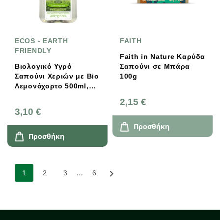
ECOS - EARTH
FAITH
FRIENDLY
Faith in Nature Καρύδα
Βιολογικό Υγρό
Σαπούνι σε Μπάρα
Σαπούνι Χεριών με Bio
100g
Λεμονόχορτο 500ml,
Ecos - Earth Friendly
2,15 €
3,10 €
Προσθήκη
Προσθήκη
…

1
2
3
6