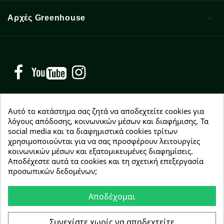

Αρχές Greenhouse
Facebook
YouTube
Instagram
Αυτό το κατάστημα σας ζητά να αποδεχτείτε cookies για
λόγους απόδοσης, κοινωνικών μέσων και διαφήμισης. Τα
social media και τα διαφημιστικά cookies τρίτων
NEWSLETTER
χρησιμοποιούνται για να σας προσφέρουν λειτουργίες
Εγγραφείτε δωρεάν και θα είστε οι πρώτοι που θα
κοινωνικών μέσων και εξατομικευμένες διαφημίσεις.
λάβετε τα νέα μας γύρω από προσφορές, εκπτώσεις
Αποδέχεστε αυτά τα cookies και τη σχετική επεξεργασία
και νέα προϊόντα.
προσωπικών δεδομένων;
Αποδέχομαι
Συμφωνώ με τους
όρους χρήσης
Συνεχίστε χωρίς να αποδεχτείτε