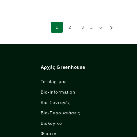
…

1
2
3
6
Αρχές Greenhouse
Τα blog μας
Bio-Information
Bio-Συνταγές
Bio-Παρουσιάσεις
Βιολογικό
Φυσικό