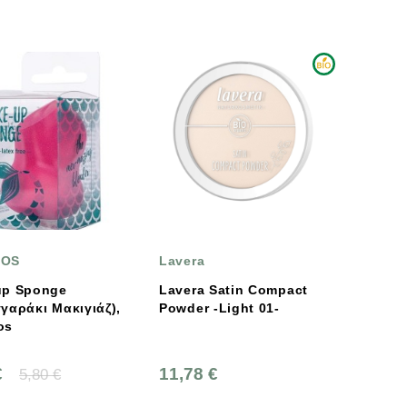
COS
Lavera
up Sponge
Lavera Satin Compact
γαράκι Μακιγιάζ),
Powder -Light 01-
os
€
11,78 €
5,80 €