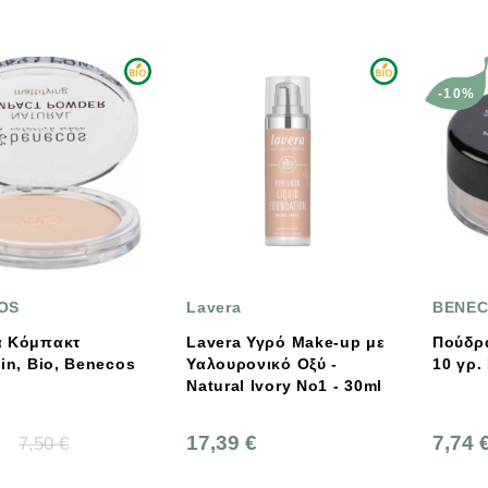
-10%
OS
Lavera
BENE
α Κόμπακτ
Lavera Υγρό Make-up με
Πούδρ
in, Bio, Benecos
Υαλουρονικό Οξύ -
10 γρ.
Natural Ivory No1 - 30ml
17,39 €
7,74 
7,50 €