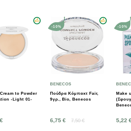
-10%
-10%
BENECOS
BENE
 Cream to Powder
Πούδρα Κόμπακτ Fair,
Make 
tion -Light 01-
9γρ., Bio, Benecos
(Σφουγ
Benec
 €
6,75 €
5,22 
7,50 €