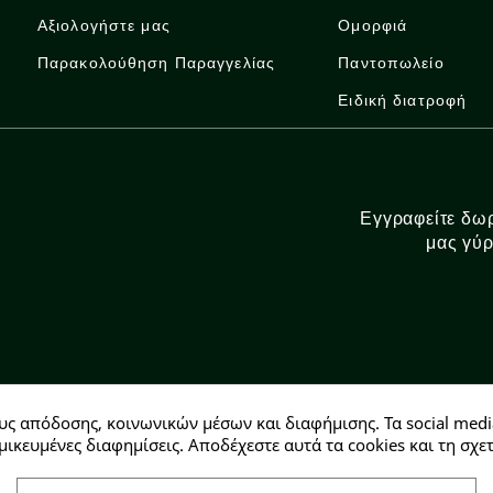
Αξιολογήστε μας
Ομορφιά
Παρακολούθηση Παραγγελίας
Παντοπωλείο
Ειδική διατροφή
Εγγραφείτε δωρ
μας γύρ
υς απόδοσης, κοινωνικών μέσων και διαφήμισης. Τα social medi
Αρ. ΓΕΜΗ: 146728304000
μικευμένες διαφημίσεις. Αποδέχεστε αυτά τα cookies και τη σ