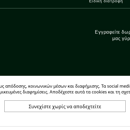
Ειδική διατροφή
Εγγραφείτε δωρ
μας γύρ
υς απόδοσης, κοινωνικών μέσων και διαφήμισης. Τα social medi
Αρ. ΓΕΜΗ: 146728304000
μικευμένες διαφημίσεις. Αποδέχεστε αυτά τα cookies και τη σ
Συνεχίστε χωρίς να αποδεχτείτε