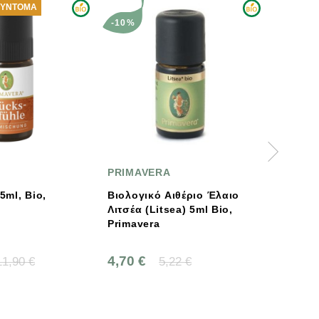
ΣΎΝΤΟΜΑ
-10%
-10%
PRIMAVERA
PRIMA
5ml, Bio,
Βιολογικό Αιθέριο Έλαιο
Βιολογι
Λιτσέα (Litsea) 5ml Bio,
Ευκάλυ
Primavera
Primav
4,70 €
5,85 €
11,90 €
5,22 €