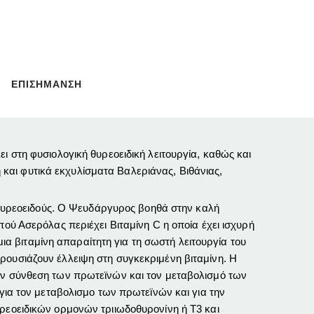
ΕΠΙΣΗΜΑΝΣΗ
ι στη φυσιολογική θυρεοειδική λειτουργία, καθώς και
η και φυτικά εκχυλίσματα Βαλεριάνας, Βιθάνιας,
υ θυρεοειδούς. Ο Ψευδάργυρος βοηθά στην καλή
πού Ασερόλας περιέχει Βιταμίνη C η οποία έχει ισχυρή
μια βιταμίνη απαραίτητη για τη σωστή λειτουργία του
ρουσιάζουν έλλειψη στη συγκεκριμένη βιταμίνη. Η
την σύνθεση των πρωτεϊνών και τον μεταβολισμό των
 για τον μεταβολισμο των πρωτεϊνών και για την
υρεοειδικών ορμονών τριιωδοθυρονίνη ή Τ3 και