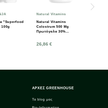
NJA
Natural Vitamins
Natural
ood
Natural Vitamins
Natural
Chai Blend" 100g
Colostrum 500 Mg
Cholest
Πρωτόγαλα 30%
Φυσικά
Ανοσοσφαιρίνες LgG
Κάψουλ
60Caps
26,86 €
24,60 
ΑΡΧΈΣ GREENHOUSE
Τα blog μας
Bio-Information