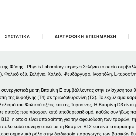
ΣΥΣΤΑΤΙΚΑ
ΔΙΑΤΡΟΦΙΚΗ ΕΠΙΣΗΜΑΝΣΗ
ης Φύσης - Physis Laboratory περιέχει Σελήνιο το οποίο συμβάλλε
ιο), Φολικό οξύ, Σελήνιο, Χαλκό, Ψευδάργυρο, Ινοσιτόλη, L-τυροσίν
δρα συνεργιστικά με τη Βιταμίνη Ε συμβάλλοντας στην ενίσχυση το
πή της θυροξίνης (Τ4) σε τριιωδοθυρονίνη (Τ3). Το εκχύλισμα καρ
βολισμό του Φολικού οξέος και της Τυροσίνης. Η Βιταμίνη D3 είναι 
τη σε αυτούς που πάσχουν από υποθυρεοειδισμό, καθώς συνήθως πα
 Β12, η οποία είναι απαραίτητη για την αφομοίωση των τροφών, 
 πολύ καλά συνεργιστικά με τη Βιταμίνη Β12 και είναι απαραίτητο
ιαίτερα σημαντικό ρόλο στην διαδικασία παραγωγής των βασικών θ