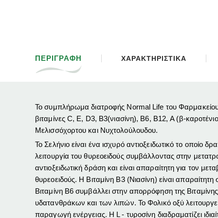
ΠΕΡΙΓΡΑΦΗ
ΧΑΡΑΚΤΗΡΙΣΤΙΚΑ
Το συμπλήρωμα διατροφής Normal Life του Φαρμακείου τ
βιταμίνες C, E, D3, B3(νιασίνη), B6, B12, Α (β-καροτέν
Μελισσόχορτου και Νυχτολούλουδου.
Το Σελήνιο είναι ένα ισχυρό αντιοξειδωτικό το οποίο 
λειτουργία του θυρεοειδούς συμβάλλοντας στην μετατρο
αντιοξειδωτική δράση και είναι απαραίτητη για τον μετα
θυρεοειδούς. Η Βιταμίνη Β3 (Νιασίνη) είναι απαραίτη
Βιταμίνη Β6 συμβάλλει στην απορρόφηση της Βιταμίνης
υδατανθράκων και των λιπών. Το Φολικό οξύ λειτουργεί
παραγωγή ενέργειας. Η L - τυροσίνη διαδραματίζει ιδ