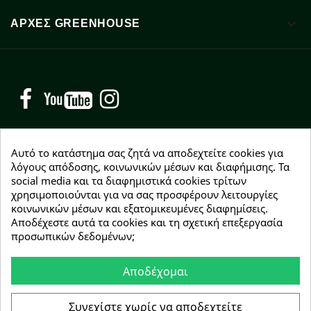

ΑΡΧΈΣ GREENHOUSE
Facebook
YouTube
Instagram
Αυτό το κατάστημα σας ζητά να αποδεχτείτε cookies για
λόγους απόδοσης, κοινωνικών μέσων και διαφήμισης. Τα
social media και τα διαφημιστικά cookies τρίτων
NEWSLETTER
χρησιμοποιούνται για να σας προσφέρουν λειτουργίες
Εγγραφείτε δωρεάν και θα είστε οι πρώτοι που θα
κοινωνικών μέσων και εξατομικευμένες διαφημίσεις.
λάβετε τα νέα μας γύρω από προσφορές, εκπτώσεις
Αποδέχεστε αυτά τα cookies και τη σχετική επεξεργασία
και νέα προϊόντα.
προσωπικών δεδομένων;
Αποδέχομαι
Συμφωνώ με τους
όρους χρήσης
Συνεχίστε χωρίς να αποδεχτείτε