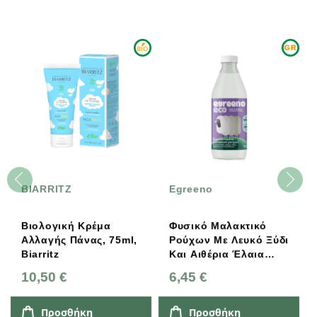
BIARRITZ
Egreeno
Βιολογική Κρέμα
Φυσικό Μαλακτικό
Αλλαγής Πάνας, 75ml,
Ρούχων Με Λευκό Ξύδι
Biarritz
Και Αιθέρια Έλαια
Λεβάντας &
10,50 €
6,45 €
Ευκαλύπτου 1L (40
Πλύσεις) Egreeno Eco
Προσθήκη
Προσθήκη