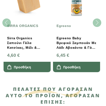
SIRRA ORGANICS
Egreeno
Sirra Organics
Egreeno Baby
Σαπούνι Γάλα
Βρεφικό Σαμπουάν Με
Κατσίκας, Μέλι &
Λάδι Αβοκάντο & Γάλα
Βρώμη 120g
Αμυγδάλου Χωρίς
4,60 €
6,45 €
Άρωμα 500ml
Προσθήκη
Προσθήκη
ΠΕΛΆΤΕΣ ΠΟΥ ΑΓΌΡΑΣΑΝ
ΑΥΤΌ ΤΟ ΠΡΟΪΌΝ, ΑΓΌΡΑΣΑΝ
ΕΠΊΣΗΣ: