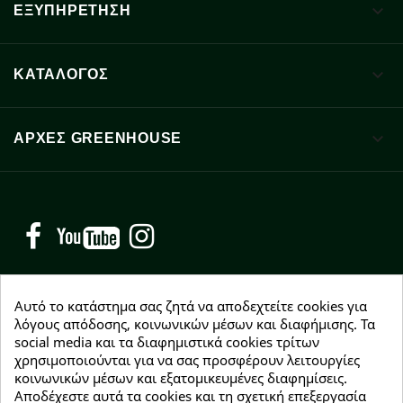

ΕΞΥΠΗΡΕΤΗΣΗ

ΚΑΤΑΛΟΓΟΣ

ΑΡΧΈΣ GREENHOUSE
Facebook
YouTube
Instagram
Αυτό το κατάστημα σας ζητά να αποδεχτείτε cookies για
λόγους απόδοσης, κοινωνικών μέσων και διαφήμισης. Τα
social media και τα διαφημιστικά cookies τρίτων
NEWSLETTER
χρησιμοποιούνται για να σας προσφέρουν λειτουργίες
Εγγραφείτε δωρεάν και θα είστε οι πρώτοι που θα
κοινωνικών μέσων και εξατομικευμένες διαφημίσεις.
λάβετε τα νέα μας γύρω από προσφορές, εκπτώσεις
Αποδέχεστε αυτά τα cookies και τη σχετική επεξεργασία
και νέα προϊόντα.