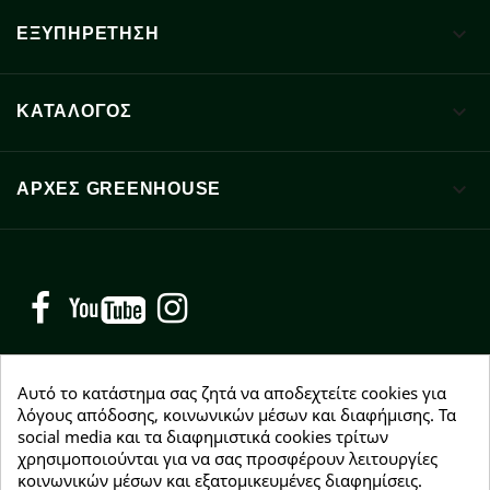

ΕΞΥΠΗΡΕΤΗΣΗ

ΚΑΤΑΛΟΓΟΣ

ΑΡΧΈΣ GREENHOUSE
Facebook
YouTube
Instagram
Αυτό το κατάστημα σας ζητά να αποδεχτείτε cookies για
λόγους απόδοσης, κοινωνικών μέσων και διαφήμισης. Τα
social media και τα διαφημιστικά cookies τρίτων
NEWSLETTER
χρησιμοποιούνται για να σας προσφέρουν λειτουργίες
Εγγραφείτε δωρεάν και θα είστε οι πρώτοι που θα
κοινωνικών μέσων και εξατομικευμένες διαφημίσεις.
λάβετε τα νέα μας γύρω από προσφορές, εκπτώσεις