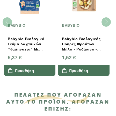
BABYBIO
BABYBIO
Babybio Βιολογικό
Babybio Βιολογικός
Γεύμα Λαχανικών
Πουρές Φρούτων
''Καληνύχτα'' Με
Μήλο - Ροδάκινο -
Μακαρόνια Και
Αχλάδι 90g
5,37 €
1,52 €
Ντομάτα 2Χ200g
Προσθήκη
Προσθήκη
ΠΕΛΆΤΕΣ ΠΟΥ ΑΓΌΡΑΣΑΝ
ΑΥΤΌ ΤΟ ΠΡΟΪΌΝ, ΑΓΌΡΑΣΑΝ
ΕΠΊΣΗΣ: