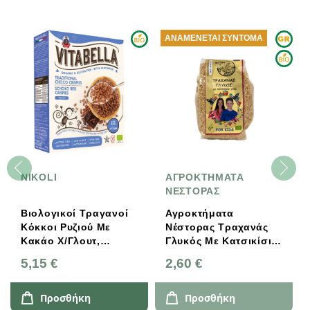
ΑΝΑΜΈΝΕΤΑΙ ΣΎΝΤΟΜΑ
NIKOLI
ΑΓΡΟΚΤΗΜΑΤΑ
ΝΕΣΤΟΡΑΣ
Βιολογικοί Τραγανοί
Αγροκτήματα
Κόκκοι Ρυζιού Με
Νέστορας Τραχανάς
Κακάο Χ/γλουτ,
Γλυκός Με Κατσικίσιο
300γρ., VITABELLA
Γάλα Kids 300g
5,15 €
2,60 €
Προσθήκη
Προσθήκη