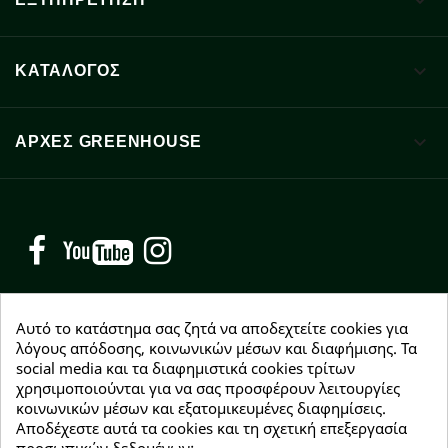


ΚΑΤΑΛΟΓΟΣ

ΑΡΧΈΣ GREENHOUSE
Facebook
YouTube
Instagram
Αυτό το κατάστημα σας ζητά να αποδεχτείτε cookies για
λόγους απόδοσης, κοινωνικών μέσων και διαφήμισης. Τα
social media και τα διαφημιστικά cookies τρίτων
NEWSLETTER
χρησιμοποιούνται για να σας προσφέρουν λειτουργίες
Εγγραφείτε δωρεάν και θα είστε οι πρώτοι που θα
κοινωνικών μέσων και εξατομικευμένες διαφημίσεις.
λάβετε τα νέα μας γύρω από προσφορές, εκπτώσεις
Αποδέχεστε αυτά τα cookies και τη σχετική επεξεργασία
και νέα προϊόντα.
προσωπικών δεδομένων;