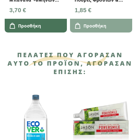
Μπανάνα +6Μηνών
Πουρές Φρούτων &
120g
Λαχανικών 100g
3,70 €
1,85 €
Προσθήκη
Προσθήκη
ΠΕΛΆΤΕΣ ΠΟΥ ΑΓΌΡΑΣΑΝ
ΑΥΤΌ ΤΟ ΠΡΟΪΌΝ, ΑΓΌΡΑΣΑΝ
ΕΠΊΣΗΣ: