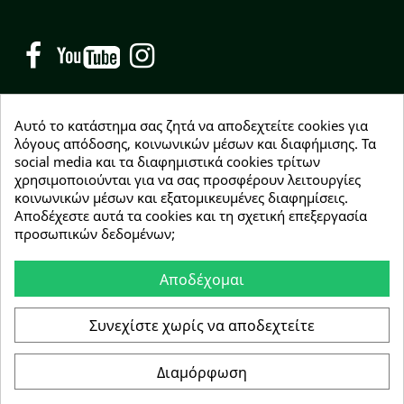
Facebook
YouTube
Instagram
Αυτό το κατάστημα σας ζητά να αποδεχτείτε cookies για
λόγους απόδοσης, κοινωνικών μέσων και διαφήμισης. Τα
social media και τα διαφημιστικά cookies τρίτων
NEWSLETTER
χρησιμοποιούνται για να σας προσφέρουν λειτουργίες
Εγγραφείτε δωρεάν και θα είστε οι πρώτοι που θα
κοινωνικών μέσων και εξατομικευμένες διαφημίσεις.
λάβετε τα νέα μας γύρω από προσφορές, εκπτώσεις
Αποδέχεστε αυτά τα cookies και τη σχετική επεξεργασία
και νέα προϊόντα.
προσωπικών δεδομένων;
Αποδέχομαι
Συμφωνώ με τους
όρους χρήσης
Συνεχίστε χωρίς να αποδεχτείτε
Διαμόρφωση
Copyright © 2026 Greenhousebio
Αρ. ΓΕΜΗ: 146728304000