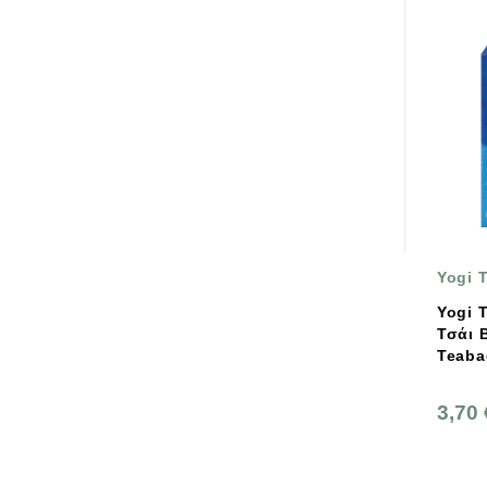
Yogi 
Yogi 
Τσάι B
Teaba
3,70 