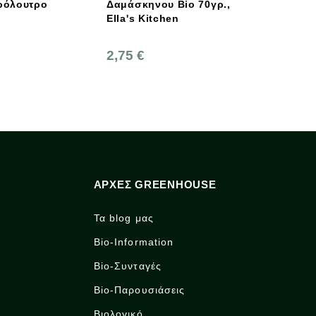
Δαμάσκηνου Bio 70γρ.,
Αφρόλουτρο Well
Ella's Kitchen
Moment Με Αλόη
Μελισσόχορτο Fa
Size, 950ml, Bio,
2,75 €
12,69 €
14,10 
ΑΡΧΈΣ GREENHOUSE
Τα blog μας
Bio-Information
Bio-Συνταγές
Bio-Παρουσιάσεις
Βιολογικό