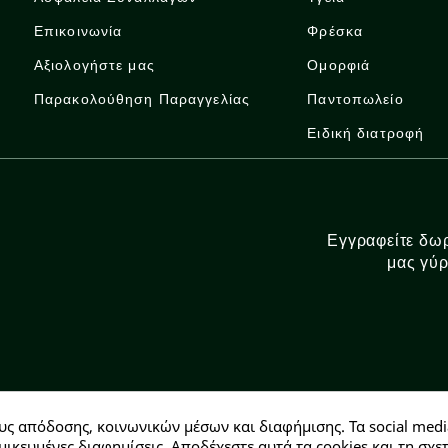
Επικοινωνία
Φρέσκα
Αξιολογήστε μας
Ομορφιά
Παρακολούθηση Παραγγελίας
Παντοπωλείο
Ειδική διατροφή
Εγγραφείτε δωρ
μας γύρ
υς απόδοσης, κοινωνικών μέσων και διαφήμισης. Τα social medi
Αρ. ΓΕΜΗ: 146728304000
μικευμένες διαφημίσεις. Αποδέχεστε αυτά τα cookies και τη σ