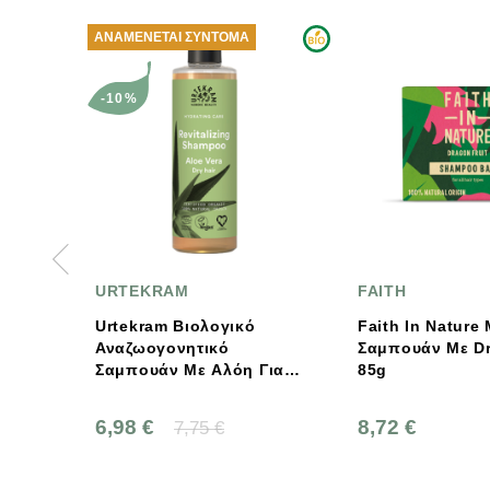
ΑΝΑΜΈΝΕΤΑΙ ΣΎΝΤΟΜΑ
-10%
URTEKRAM
FAITH
Urtekram Βιολογικό
Faith In Nature Μπάρα
Αναζωογονητικό
Σαμπουάν Με Dragonfruit
Σαμπουάν Με Αλόη Για
85g
Ξηρά Μαλλιά 250ml
6,98 €
8,72 €
7,75 €