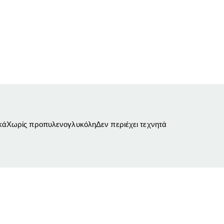
κάΧωρίς προπυλενογλυκόληΔεν περιέχει τεχνητά