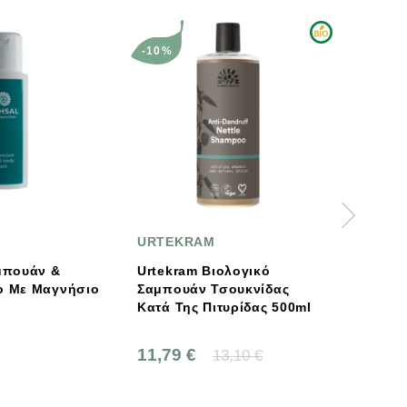
-10%
URTEKRAM
Naturado
Urtekram Βιολογικό
Σαμπουάν Για
σιο
Σαμπουάν Τσουκνίδας
Τριχόπτωση, Δυνα
Κατά Της Πιτυρίδας 500ml
Sulfate Free, 200ml
Naturado
11,79 €
12,70 €
13,10 €