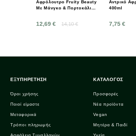
Αφρόλουτρο Fruity Beauty
Αντρικό Αφρόλουτρο
Με Μάνγκο & Πορτοκάλι,
400ml
Family Size, 950ml, Bio,
Benecos
12,69 €
7,75 €
14,10 €
ΕΞΥΠΗΡΕΤΗΣΗ
ΚΑΤΑΛΟΓΟΣ
Όροι χρήσης
Προσφορές
Ποιοί είμαστε
Νέα προϊόντα
Μεταφορικά
Vegan
Τρόποι πληρωμής
Μητέρα & Παιδί
Ασφάλεια Συναλλαγών
Υγεία