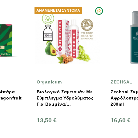
ΑΝΑΜΈΝΕΤΑΙ ΣΎΝΤΟΜΑ
Organicum
ZECHSAL
Βιολογικό Σαμπουάν Με
Zechsal Σαμπουάν &
Σύμπλεγμα Υδρολύματος
Αφρόλουτρο Με Μαγνή
Για Βαμμένα/
200ml
Ταλαιπωρημένα Μαλλιά
350ml Organicum
13,50 €
16,60 €