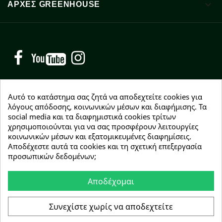

ΑΡΧΈΣ GREENHOUSE
Facebook
YouTube
Instagram
Αυτό το κατάστημα σας ζητά να αποδεχτείτε cookies για
λόγους απόδοσης, κοινωνικών μέσων και διαφήμισης. Τα
NEWSLETTER
social media και τα διαφημιστικά cookies τρίτων
χρησιμοποιούνται για να σας προσφέρουν λειτουργίες
Εγγραφείτε δωρεάν και θα είστε οι πρώτοι που θα
κοινωνικών μέσων και εξατομικευμένες διαφημίσεις.
λάβετε τα νέα μας γύρω από προσφορές, εκπτώσεις
Αποδέχεστε αυτά τα cookies και τη σχετική επεξεργασία
και νέα προϊόντα.
προσωπικών δεδομένων;
Αποδέχομαι
Συμφωνώ με τους
όρους χρήσης
Συνεχίστε χωρίς να αποδεχτείτε