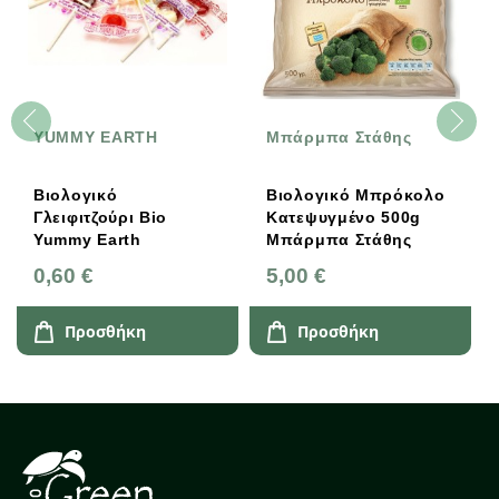
YUMMY EARTH
Μπάρμπα Στάθης
Α
Α
Βιολογικό
Βιολογικό Μπρόκολο
Βι
Γλειφιτζούρι Βio
Κατεψυγμένο 500g
Άρ
Yummy Earth
Μπάρμπα Στάθης
Bi
Αγ
0,60 €
5,00 €
2,
Αν
Προσθήκη
Προσθήκη