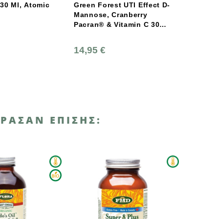
n Forest UTI Effect D-
Viogenesis Berberine
nose, Cranberry
500mg 30caps
an® & Vitamin C 30
ικές Κάψουλες
95 €
17,35 €
ΡΑΣΑΝ ΕΠΊΣΗΣ:
ΑΝΑΜΈΝΕΤΑΙ ΣΎΝΤΟΜΑ