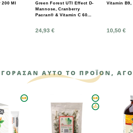
rest UTI Effect D-
Vitamin B9, 30 Ml, Atomic
Gree
, Cranberry
Man
& Vitamin C 60
Pacr
 Κάψουλες
Φυτ
€
10,50 €
14,
ΑΓΌΡΑΣΑΝ ΑΥΤΌ ΤΟ ΠΡΟΪΌΝ, ΑΓΌ