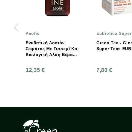
Eubiotica Super Teas
Πήγασο
Υπερτρ
Λοσιόν
Green Tea - Ginseng -
 Γιασεμί Και
Super Teas EUBIOTICA
Βιολογι
Αλόη Βέρα
30γρ., 
is
Βιολογ
7,80 €
2,30 €