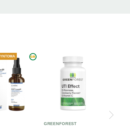
ΝΈΟ
EENFOREST
Viogenesis