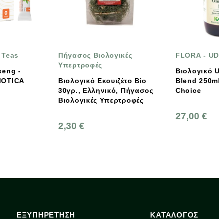
ς Βιολογικές
FLORA - UDO'S CHOICE
FL
οφές
Βιολογικό Udo's Oil 3.6.9.
Προ
κό Εκουιζέτο Bio
Blend 250ml, Flora - Udo's
Mic
Ελληνικό, Πήγασος
Choice
Ch
ικές Υπερτροφές
27,00 €
28
ΕΞΥΠΗΡΕΤΗΣΗ
ΚΑΤΑΛΟΓΟΣ