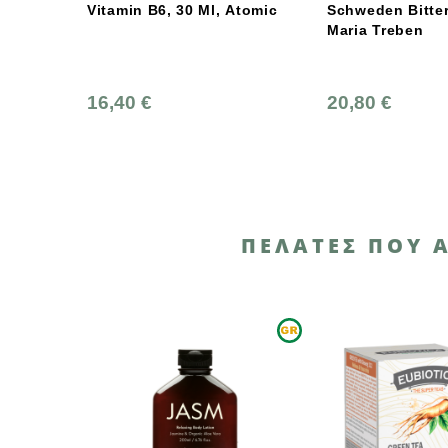
30 Ml, Atomic
Schweden Bitter 200 Ml
Green Fo
Maria Treben
Mannose
Pacran® 
Φυτικές
20,80 €
24,93 
ΠΕΛΆΤΕΣ ΠΟΥ 