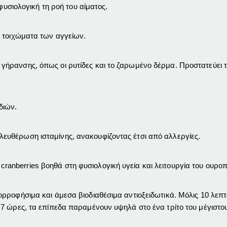
φυσιολογική τη ροή του αίματος.
 τοιχώματα των αγγείων.
ρανσης, όπως οι ρυτίδες και το ζαρωμένο δέρμα. Προστατεύει τ
διών.
υθέρωση ισταμίνης, ανακουφίζοντας έτσι από αλλεργίες.
nberries βοηθά στη φυσιολογική υγεία και λειτουργία του ουροπ
ρροφήσιμα και άμεσα βιοδιαθέσιμα αντιοξειδωτικά. Μόλις 10 λεπτ
7 ώρες, τα επίπεδα παραμένουν υψηλά στο ένα τρίτο του μέγιστο