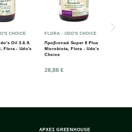
ORA - UDO'S CHOICE
Eubiotica Super Teas
βιοτικά Super 8 Plus
Wellness & Super Mood -
robiota, Flora - Udo's
Wellness Herbal Teas
oice
EUBIOTICA
,88 €
7,70 €
ΑΡΧΈΣ GREENHOUSE