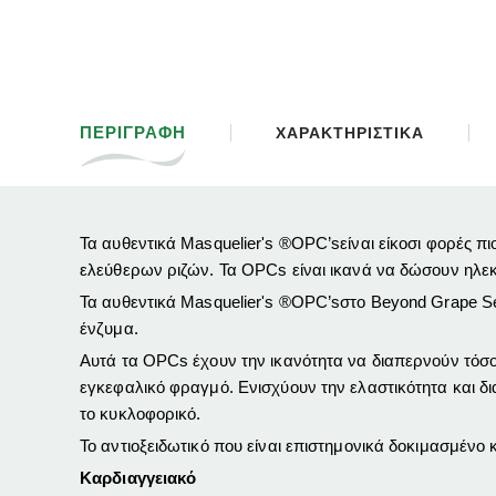
ΠΕΡΙΓΡΑΦΗ
ΧΑΡΑΚΤΗΡΙΣΤΙΚΑ
Τα αυθεντικά Masquelier's ®OPC’sείναι είκοσι φορές π
ελεύθερων ριζών. Τα OPCs είναι ικανά να δώσουν ηλεκτρ
Τα αυθεντικά Masquelier's ®OPC’sστο Beyond Grape Se
ένζυμα.
Αυτά τα OPCs έχουν την ικανότητα να διαπερνούν τόσο
εγκεφαλικό φραγμό. Ενισχύουν την ελαστικότητα και δ
το κυκλοφορικό.
Το αντιοξειδωτικό που είναι επιστημονικά δοκιμασμένο κ
Καρδιαγγειακό