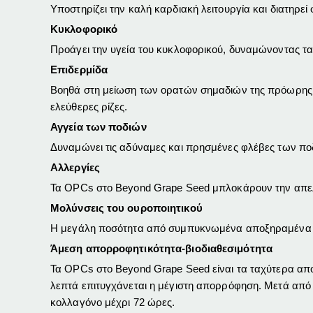
Υποστηρίζει την καλή καρδιακή λειτουργία και διατηρεί 
Κυκλοφορικό
Προάγει την υγεία του κυκλοφορικού, δυναμώνοντας τα
Επιδερμίδα
Βοηθά στη μείωση των ορατών σημαδιών της πρόωρης γή
ελεύθερες ρίζες.
Αγγεία των ποδιών
Δυναμώνει τις αδύναμες και πρησμένες φλέβες των πο
Αλλεργίες
Τα OPCs στο Beyond Grape Seed μπλοκάρουν την απελε
Μολύνσεις του ουροποιητικού
Η μεγάλη ποσότητα από συμπυκνωμένα αποξηραμένα cra
Άμεση απορροφητικότητα-βιοδιαθεσιμότητα
Τα OPCs στο Beyond Grape Seed είναι τα ταχύτερα απο
λεπτά επιτυγχάνεται η μέγιστη απορρόφηση. Μετά από 
κολλαγόνο μέχρι 72 ώρες.