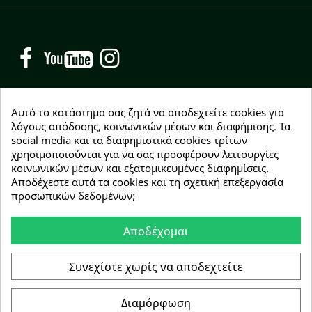
Facebook
YouTube
Instagram
Αυτό το κατάστημα σας ζητά να αποδεχτείτε cookies για
λόγους απόδοσης, κοινωνικών μέσων και διαφήμισης. Τα
social media και τα διαφημιστικά cookies τρίτων
NEWSLETTER
χρησιμοποιούνται για να σας προσφέρουν λειτουργίες
Εγγραφείτε δωρεάν και θα είστε οι πρώτοι που θα
κοινωνικών μέσων και εξατομικευμένες διαφημίσεις.
λάβετε τα νέα μας γύρω από προσφορές, εκπτώσεις
Αποδέχεστε αυτά τα cookies και τη σχετική επεξεργασία
και νέα προϊόντα.
προσωπικών δεδομένων;
Αποδέχομαι
Συμφωνώ με τους
όρους χρήσης
Συνεχίστε χωρίς να αποδεχτείτε
Διαμόρφωση
Copyright © 2026 Greenhousebio