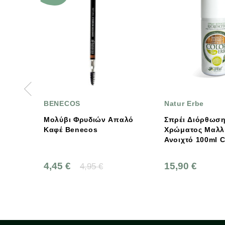
BENECOS
Natur Erbe
Μολύβι Φρυδιών Απαλό
Σπρέι Διόρθωσης
Καφέ Benecos
Χρώματος Μαλλιών Ξανθό
Ανοιχτό 100ml Color Erbe,
Natur Erbe
4,45 €
15,90 €
4,95 €