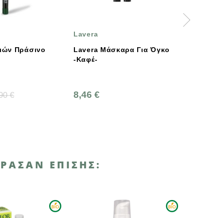
Lavera
BENECOS
Lavera Μάσκαρα Για Όγκο
Eyebrow Gel Brunett
-Καφέ-
Benecos
8,46 €
5,85 €
6,50 €
ΡΑΣΑΝ ΕΠΊΣΗΣ:
-10%