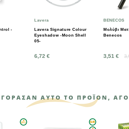
Lavera
BENECOS
Lavera Signature Colour
Μολύβι Ματιών Πράσινο
Eyeshadow -Moon Shell
Benecos
05-
6,72 €
3,51 €
3,90 €
ΑΓΌΡΑΣΑΝ ΑΥΤΌ ΤΟ ΠΡΟΪΌΝ, ΑΓΌ