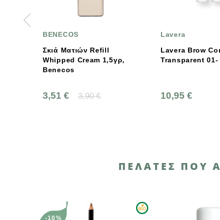
ENECOS
Lavera
κιά Ματιών Refill
Lavera Brow Control -
hipped Cream 1,5γρ,
Transparent 01-
enecos
,51 €
10,95 €
3,90 €
ΠΕΛΆΤΕΣ ΠΟΥ 
-10%