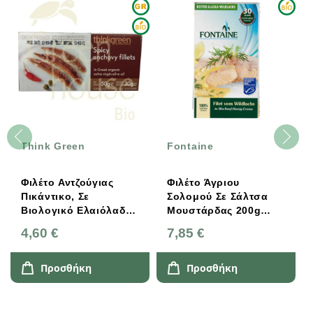
Think Green
Fontaine
Φιλέτο Αντζούγιας
Φιλέτο Άγριου
Πικάντικο, Σε
Σολομού Σε Σάλτσα
Βιολογικό Ελαιόλαδο,
Μουστάρδας 200g
50γρ., Thinkgreen
Fontaine
4,60 €
7,85 €
Προσθήκη
Προσθήκη