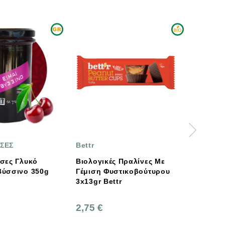
Bettr
BIOTONICS
υκό
Βιολογικές Πραλίνες Με
Bio Tonics Mul
ο 350g
Γέμιση Φυστικοβούτυρου
Gummy Bears
3x13gr Bettr
2,75 €
15,30 €