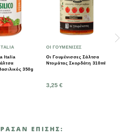
ΟΙ ΓΟΥΜΕΝΙΣΕΣ
Όλα Βιο
Οι Γουμένισσες Σάλτσα
Ola Bio Βιολογι
Ντομάτας Σκορδάτη 310ml
Μουστάρδα Απα
ς 350g
3,25 €
4,85 €
ΡΑΣΑΝ ΕΠΊΣΗΣ: