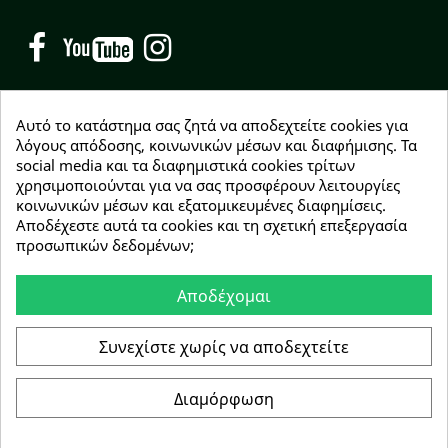
Facebook
YouTube
Instagram
Αυτό το κατάστημα σας ζητά να αποδεχτείτε cookies για
λόγους απόδοσης, κοινωνικών μέσων και διαφήμισης. Τα
social media και τα διαφημιστικά cookies τρίτων
NEWSLETTER
χρησιμοποιούνται για να σας προσφέρουν λειτουργίες
Εγγραφείτε δωρεάν και θα είστε οι πρώτοι που θα
κοινωνικών μέσων και εξατομικευμένες διαφημίσεις.
λάβετε τα νέα μας γύρω από προσφορές, εκπτώσεις
Αποδέχεστε αυτά τα cookies και τη σχετική επεξεργασία
και νέα προϊόντα.
προσωπικών δεδομένων;
Αποδέχομαι
Συμφωνώ με τους
όρους χρήσης
Συνεχίστε χωρίς να αποδεχτείτε
Διαμόρφωση
Copyright © 2026 Greenhousebio
Αρ. ΓΕΜΗ: 146728304000
e-Shop by Synergic Software