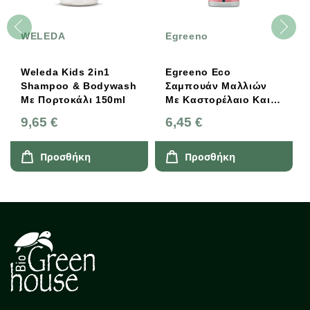
WELEDA
Egreeno
Weleda Kids 2in1
Egreeno Eco
Shampoo & Bodywash
Σαμπουάν Mαλλιών
Με Πορτοκάλι 150ml
Με Kαστορέλαιο Και
Aιθέριο Έλαιο Δάφνης
9,65 €
6,45 €
500ml
Προσθήκη
Προσθήκη