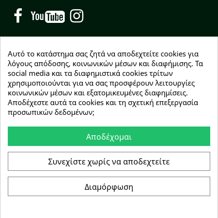
Facebook
YouTube
Instagram
Αυτό το κατάστημα σας ζητά να αποδεχτείτε cookies για
λόγους απόδοσης, κοινωνικών μέσων και διαφήμισης. Τα
social media και τα διαφημιστικά cookies τρίτων
NEWSLETTER
χρησιμοποιούνται για να σας προσφέρουν λειτουργίες
Εγγραφείτε δωρεάν και θα είστε οι πρώτοι που θα
κοινωνικών μέσων και εξατομικευμένες διαφημίσεις.
λάβετε τα νέα μας γύρω από προσφορές, εκπτώσεις
Αποδέχεστε αυτά τα cookies και τη σχετική επεξεργασία
και νέα προϊόντα.
προσωπικών δεδομένων;
Αποδέχομαι
Συμφωνώ με τους
όρους χρήσης
Συνεχίστε χωρίς να αποδεχτείτε
Διαμόρφωση
Copyright © 2026 Greenhousebio
Αρ. ΓΕΜΗ: 146728304000
e-Shop by Synergic Software
Συγκατάθεση για cookie