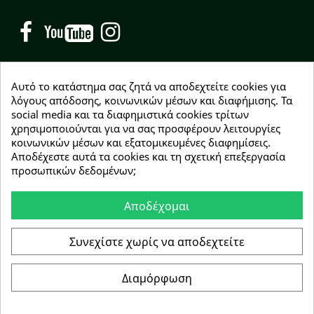
Facebook
YouTube
Instagram
Αυτό το κατάστημα σας ζητά να αποδεχτείτε cookies για
λόγους απόδοσης, κοινωνικών μέσων και διαφήμισης. Τα
social media και τα διαφημιστικά cookies τρίτων
NEWSLETTER
χρησιμοποιούνται για να σας προσφέρουν λειτουργίες
Εγγραφείτε δωρεάν και θα είστε οι πρώτοι που θα
κοινωνικών μέσων και εξατομικευμένες διαφημίσεις.
λάβετε τα νέα μας γύρω από προσφορές, εκπτώσεις
Αποδέχεστε αυτά τα cookies και τη σχετική επεξεργασία
και νέα προϊόντα.
προσωπικών δεδομένων;
Αποδέχομαι
Συμφωνώ με τους
όρους χρήσης
Συνεχίστε χωρίς να αποδεχτείτε
Διαμόρφωση
Copyright © 2026 Greenhousebio
Αρ. ΓΕΜΗ: 146728304000
e-Shop by Synergic Software