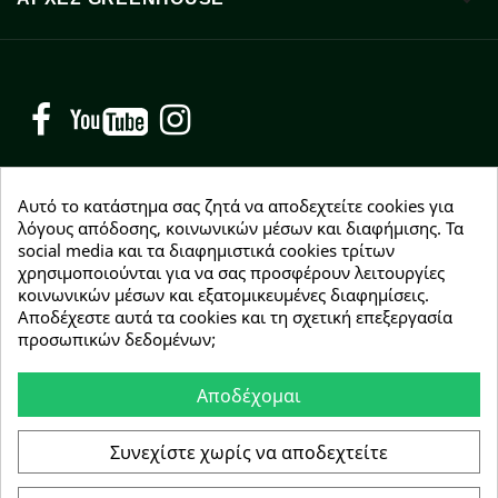

Facebook
YouTube
Instagram
Αυτό το κατάστημα σας ζητά να αποδεχτείτε cookies για
λόγους απόδοσης, κοινωνικών μέσων και διαφήμισης. Τα
social media και τα διαφημιστικά cookies τρίτων
NEWSLETTER
χρησιμοποιούνται για να σας προσφέρουν λειτουργίες
Εγγραφείτε δωρεάν και θα είστε οι πρώτοι που θα
κοινωνικών μέσων και εξατομικευμένες διαφημίσεις.
λάβετε τα νέα μας γύρω από προσφορές, εκπτώσεις
Αποδέχεστε αυτά τα cookies και τη σχετική επεξεργασία
και νέα προϊόντα.
προσωπικών δεδομένων;
Αποδέχομαι
Συμφωνώ με τους
όρους χρήσης
Συνεχίστε χωρίς να αποδεχτείτε