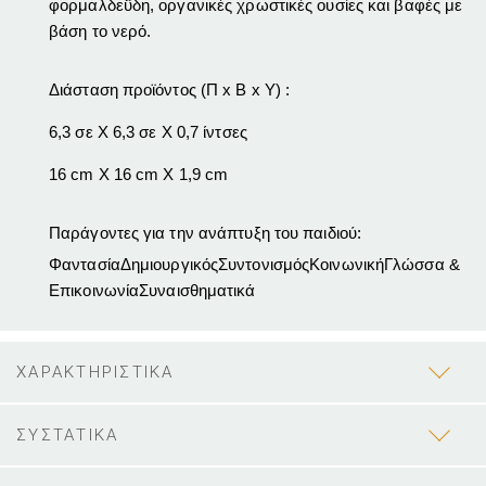
φορμαλδεΰδη, οργανικές χρωστικές ουσίες και βαφές με
βάση το νερό.
Διάσταση προϊόντος (Π x Β x Υ) :
6,3
σε
Χ
6,3
σε
Χ
0,7
ίντσες
16
cm
X
16
cm
X
1,9
cm
Παράγοντες για την ανάπτυξη του παιδιού:
Φαντασία
Δημιουργικός
Συντονισμός
Κοινωνική
Γλώσσα &
Επικοινωνία
Συναισθηματικά
ΧΑΡΑΚΤΗΡΙΣΤΙΚΑ
ΣΥΣΤΑΤΙΚΑ