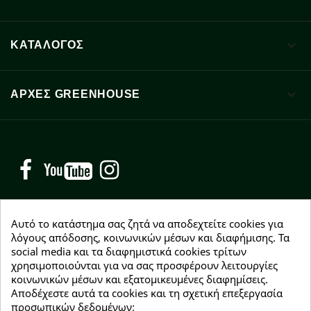

ΚΑΤΑΛΟΓΟΣ

ΑΡΧΈΣ GREENHOUSE
Facebook
YouTube
Instagram
Αυτό το κατάστημα σας ζητά να αποδεχτείτε cookies για
λόγους απόδοσης, κοινωνικών μέσων και διαφήμισης. Τα
social media και τα διαφημιστικά cookies τρίτων
NEWSLETTER
χρησιμοποιούνται για να σας προσφέρουν λειτουργίες
Εγγραφείτε δωρεάν και θα είστε οι πρώτοι που θα
κοινωνικών μέσων και εξατομικευμένες διαφημίσεις.
λάβετε τα νέα μας γύρω από προσφορές, εκπτώσεις
Αποδέχεστε αυτά τα cookies και τη σχετική επεξεργασία
και νέα προϊόντα.
προσωπικών δεδομένων;