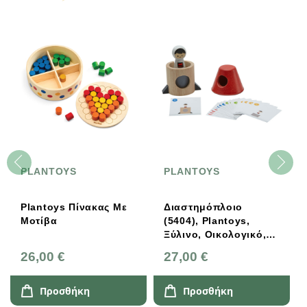
PLANTOYS
PLANTOYS
Plantoys Πίνακας Με
Διαστημόπλοιο
Μοτίβα
(5404), Plantoys,
Ξύλινο, Οικολογικό,
Εκπαιδευτικό,
26,00 €
27,00 €
Παιχνίδι
Προσθήκη
Προσθήκη