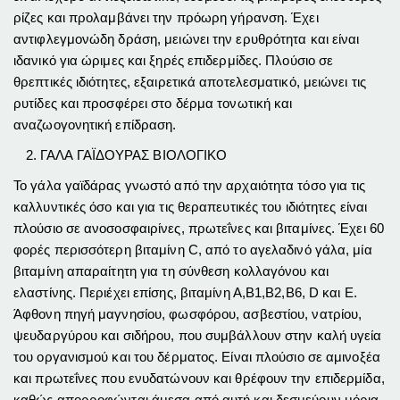
ρίζες και προλαμβάνει την πρόωρη γήρανση. Έχει
αντιφλεγμονώδη δράση, μειώνει την ερυθρότητα και
είναι
ιδανικό για ώριμες και ξηρές επιδερμίδες. Πλούσιο σε
θρεπτικές ιδιότητες, εξαιρετικά αποτελεσματικό, μειώνει τις
ρυτίδες και προσφέρει στο δέρμα τονωτική και
αναζωογονητική επίδραση.
ΓΑΛΑ ΓΑΪΔΟΥΡΑΣ ΒΙΟΛΟΓΙΚΟ
Το γάλα γαϊδάρας γνωστό από την αρχαιότητα τόσο για τις
καλλυντικές όσο και για τις θεραπευτικές του ιδιότητες είναι
πλούσιο σε ανοσοσφαιρίνες, πρωτεΐνες και βιταμίνες. Έχει 60
φορές περισσότερη βιταμίνη C, από το αγελαδινό γάλα, μία
βιταμίνη απαραίτητη για τη σύνθεση κολλαγόνου και
ελαστίνης. Περιέχει επίσης, βιταμίνη Α,Β1,Β2,Β6, D και Ε.
Άφθονη πηγή μαγνησίου, φωσφόρου, ασβεστίου, νατρίου,
ψευδαργύρου και σιδήρου, που συμβάλλουν στην καλή υγεία
του οργανισμού και του δέρματος. Είναι πλούσιο σε αμινοξέα
και πρωτεΐνες που ενυδατώνουν και θρέφουν την επιδερμίδα,
καθώς απορροφώνται άμεσα από αυτή και δεσμεύουν μόρια