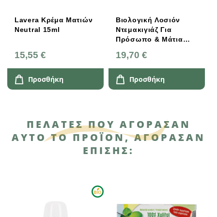
ών
Βιολογική Λοσιόν
Lavera Q10 Κρέμα
Ντεμακιγιάζ Για
Ματιών Basis (με
Πρόσωπο & Μάτια
Αντιγηραντική Δράση)
500ml, Naturado
15ml
19,70 €
14,63 €
Προσθήκη
Προσθήκη
ΠΕΛΆΤΕΣ ΠΟΥ ΑΓΌΡΑΣΑΝ
ΑΥΤΌ ΤΟ ΠΡΟΪΌΝ, ΑΓΌΡΑΣΑΝ
ΕΠΊΣΗΣ: