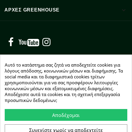

ΑΡΧΈΣ GREENHOUSE
Facebook
YouTube
Instagram
Αυτό το κατάστημα σας ζητά να αποδεχτείτε cookies για
λόγους απόδοσης, κοινωνικών μέσων και διαφήμισης. Τα
NEWSLETTER
social media και τα διαφημιστικά cookies τρίτων
χρησιμοποιούνται για να σας προσφέρουν λειτουργίες
Εγγραφείτε δωρεάν και θα είστε οι πρώτοι που θα
κοινωνικών μέσων και εξατομικευμένες διαφημίσεις.
λάβετε τα νέα μας γύρω από προσφορές, εκπτώσεις
Αποδέχεστε αυτά τα cookies και τη σχετική επεξεργασία
και νέα προϊόντα.
προσωπικών δεδομένων;
Αποδέχομαι
Συμφωνώ με τους
όρους χρήσης
Συνεχίστε χωρίς να αποδεχτείτε