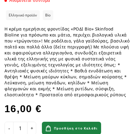
Αναμένεται σύντομα
Ελληνικό προϊόν
Bio
Η κρέμα ημερήσιας φροντίδας «ΡΟΔΙ Bio» Skinfood
Bioline για πρόσωπο και μάτια, περιέχει βιολογικά υλικά
που «τρώγονται»! Mε ροδέλαιο, γάλα γαϊδούρας, βασιλικό
πολτό και πολλά άλλα (δείτε περιγραφή) Με πλούσια υφή
και αφαιρούμενα αλλεργιογόνα, συνδυάζει εξαιρετικά
υλικά της ελληνικής γης με φυσικά συστατικά νέας
γενιάς, εξελιγμένης τεχνολογίας με ιδιότητες όπως: *
Αντηλιακές φυσικές ιδιότητες * Βαθιά ενυδάτωση και
θρέψη * Μείωση μαύρων κύκλων, σημαδιών κούρασης *
Λεύκανση, μείωση πανάδων, κηλίδων * Μείωση
φλεγμονών και ακμής * Μείωση ρυτίδων, σύσφιξη,
ελαστικότητα * Προστασία από ατμοσφαιρικούς ρύπους
16,00 €
Προσθήκη στο Καλάθι