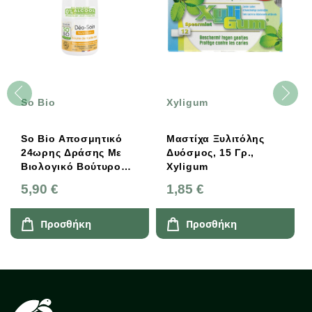
Xyligum
Bamboo Smiles
Μαστίχα Ξυλιτόλης
Οδοντόβουρτσα
Δυόσμος, 15 Γρ.,
Μαλακή Από
Xyligum
Μπαμπού Μωβ,
Bamboo Smiles
1,85 €
3,55 €
Προσθήκη
Προσθήκη