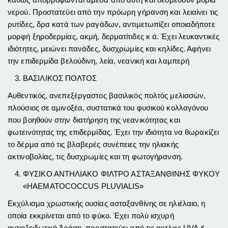
νερού. Προστατεύει από την πρόωρη γήρανση και λειαίνει τις
ρυτίδες, δρα κατά των ραγάδων, αντιμετωπίζει οποιαδήποτε
μορφή ξηροδερμίας, ακμή, δερματίτιδες κ ά. Έχει λευκαντικές
ιδιότητες, μειώνει πανάδες, δυσχρωμίες και κηλίδες. Αφήνει
την επιδερμίδα βελούδινη, λεία, νεανική και λαμπερή
ΒΑΣΙΛΙΚΟΣ ΠΟΛΤΟΣ
Αυθεντικός, ανεπεξέργαστος βασιλικός πολτός μελισσών,
πλούσιος σε αμινοξέα, συστατικά του φυσικού κολλαγόνου
που βοηθούν στην διατήρηση της νεανικότητας και
φωτεινότητας της επιδερμίδας. Έχει την ιδιότητα να θωρακίζει
το δέρμα από τις βλαβερές συνέπειες την ηλιακής
ακτινοβολίας, τις δυσχρωμίες και τη φωτογήρανση.
ΦΥΣΙΚΟ ΑΝΤΗΛΙΑΚΟ ΦΙΛΤΡΟ ΑΣΤΑΞΑΝΘΙΝΗΣ ΦΥΚΟΥ
«
HAEMATOCOCCUS
PLUVIALIS
»
Εκχύλισμα χρωστικής ουσίας ασταξανθίνης σε ηλιέλαιο, η
οποία εκκρίνεται από το φύκο. Έχει πολύ ισχυρή
αντιοξειδωτική δράση, προστατεύει από τις ακτίνες UVA &