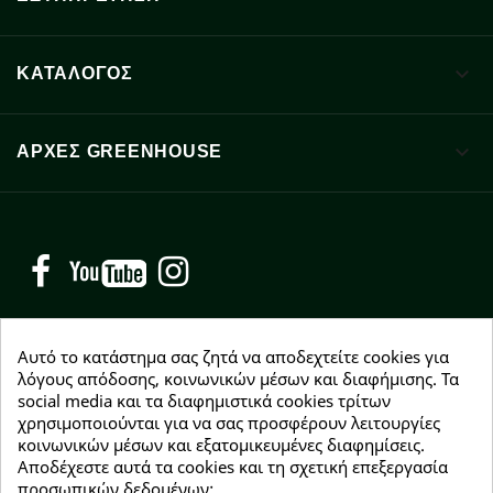

ΚΑΤΑΛΟΓΟΣ

ΑΡΧΈΣ GREENHOUSE
Facebook
YouTube
Instagram
Αυτό το κατάστημα σας ζητά να αποδεχτείτε cookies για
λόγους απόδοσης, κοινωνικών μέσων και διαφήμισης. Τα
social media και τα διαφημιστικά cookies τρίτων
NEWSLETTER
χρησιμοποιούνται για να σας προσφέρουν λειτουργίες
Εγγραφείτε δωρεάν και θα είστε οι πρώτοι που θα
κοινωνικών μέσων και εξατομικευμένες διαφημίσεις.
λάβετε τα νέα μας γύρω από προσφορές, εκπτώσεις
Αποδέχεστε αυτά τα cookies και τη σχετική επεξεργασία
και νέα προϊόντα.
προσωπικών δεδομένων;