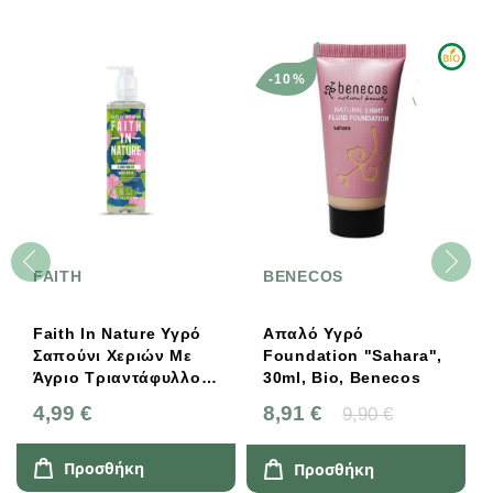
-10%
FAITH
BENECOS
Faith In Nature Υγρό
Απαλό Υγρό
Σαπούνι Χεριών Με
Foundation "Sahara",
Άγριο Τριαντάφυλλο
30ml, Bio, Benecos
400ml
4,99 €
8,91 €
9,90 €
Προσθήκη
Προσθήκη