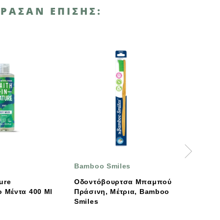
ΡΑΣΑΝ ΕΠΊΣΗΣ:
-10%
Bamboo Smiles
NATRACARE
Οδοντόβουρτσα Μπαμπού
Σερβιέτες Ultra Ext
 Ml
Πράσινη, Μέτρια, Bamboo
Super Με Φτερά Γι
Smiles
Μεγάλη Ροή 10 Τεμ
Natracare