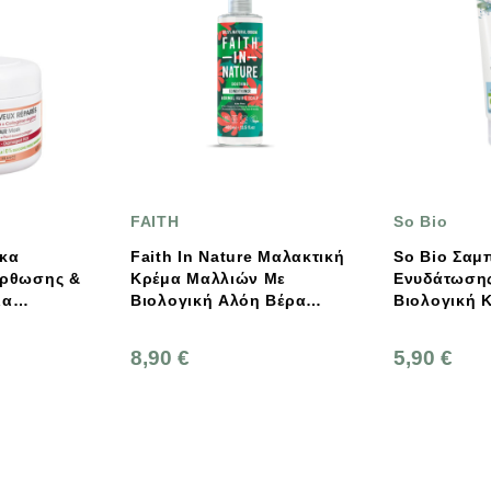
FAITH
So Bio
Faith In Nature Μαλακτική
So Bio Σαμπουάν
Κρέμα Μαλλιών Με
Ενυδάτωσης – Με
Βιολογική Αλόη Βέρα
Βιολογική Καρύδα &
400ml
Υαλουρονικό Οξύ (Sulfat
Free) 250ml
8,90 €
5,90 €