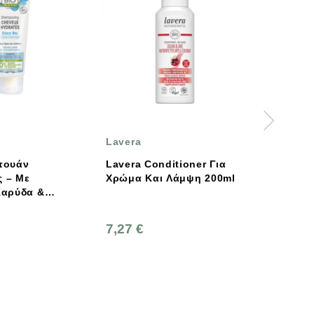
Lavera
FAITH
Lavera Conditioner Για
Faith In Nature Σαμ
Χρώμα Και Λάμψη 200ml
Με Γκρέιπφρουτ &
Πορτοκάλι 400ml
e
7,27 €
8,90 €