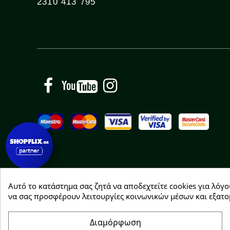
2310 413 795
Facebook
YouTube
Instagram
Αυτό το κατάστημα σας ζητά να αποδεχτείτε cookies για λόγο
Copyright © 2026 Greenhousebio
να σας προσφέρουν λειτουργίες κοινωνικών μέσων και εξατο
Διαμόρφωση