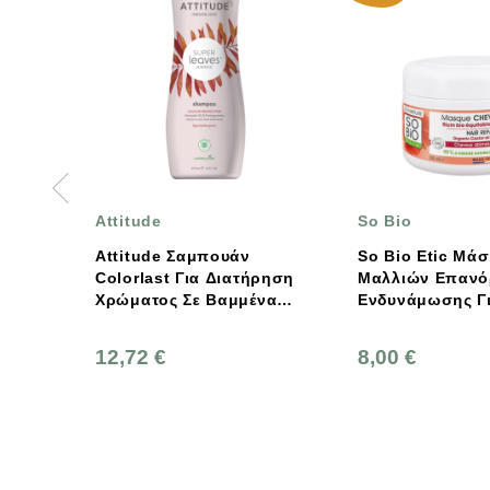
ttitude
So Bio
ttitude Σαμπουάν
So Bio Etic Μάσκα
olorlast Για Διατήρηση
Μαλλιών Επανόρθωσης &
ρώματος Σε Βαμμένα
Ενδυνάμωσης Για
αλλιά 473ml
Ταλαιπωρημένα Και
Αδύναμα Μαλλιά 200ml
2,72 €
8,00 €