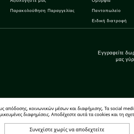
Αξιολογήστε μας
Ομορφιά
Παρακολούθηση Παραγγελίας
Παντοπωλείο
Ειδική διατροφή
Εγγραφείτε δωρ
μας γύρ
υς απόδοσης, κοινωνικών μέσων και διαφήμισης. Τα social medi
Αρ. ΓΕΜΗ: 146728304000
μικευμένες διαφημίσεις. Αποδέχεστε αυτά τα cookies και τη σ
Συνεχίστε χωρίς να αποδεχτείτε