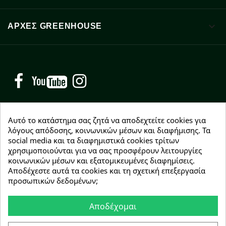

ΑΡΧΈΣ GREENHOUSE
Facebook
YouTube
Instagram
Αυτό το κατάστημα σας ζητά να αποδεχτείτε cookies για
λόγους απόδοσης, κοινωνικών μέσων και διαφήμισης. Τα
social media και τα διαφημιστικά cookies τρίτων
NEWSLETTER
χρησιμοποιούνται για να σας προσφέρουν λειτουργίες
Εγγραφείτε δωρεάν και θα είστε οι πρώτοι που θα
κοινωνικών μέσων και εξατομικευμένες διαφημίσεις.
λάβετε τα νέα μας γύρω από προσφορές, εκπτώσεις
Αποδέχεστε αυτά τα cookies και τη σχετική επεξεργασία
και νέα προϊόντα.
προσωπικών δεδομένων;
Αποδέχομαι
Συμφωνώ με τους
όρους χρήσης