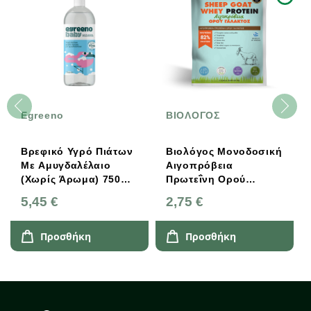
Egreeno
ΒΙΟΛΟΓΟΣ
Βρεφικό Υγρό Πιάτων
Βιολόγος Μονοδοσική
Με Αμυγδαλέλαιο
Αιγοπρόβεια
(χωρίς Άρωμα) 750ml
Πρωτεΐνη Ορού
Egreeno Baby
Γάλακτος 25g
5,45 €
2,75 €
Προσθήκη
Προσθήκη