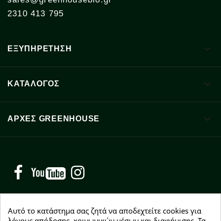
2310 413 795

ΕΞΥΠΗΡΕΤΗΣΗ

ΚΑΤΑΛΟΓΟΣ

ΑΡΧΈΣ GREENHOUSE
Facebook
YouTube
Instagram
Αυτό το κατάστημα σας ζητά να αποδεχτείτε cookies για
λόγους απόδοσης, κοινωνικών μέσων και διαφήμισης. Τα