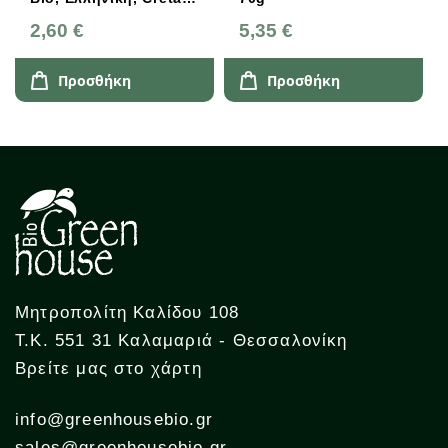
Carob
5
2,60 €
5,35 €
1
Προσθήκη
Προσθήκη
Μητροπολίτη Καλίδου 108
Τ.Κ. 551 31 Καλαμαριά - Θεσσαλονίκη
Βρείτε μας στο χάρτη
info@greenhousebio.gr
sales@greenhousebio.gr