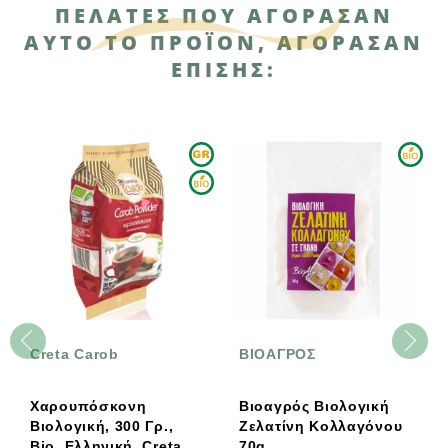
ΠΕΛΆΤΕΣ ΠΟΥ ΑΓΌΡΑΣΑΝ
ΑΥΤΌ ΤΟ ΠΡΟΪΌΝ, ΑΓΌΡΑΣΑΝ
ΕΠΊΣΗΣ:
Creta Carob
ΒΙΟΑΓΡΟΣ
N
Χαρουπόσκονη
Βιοαγρός Βιολογική
N
Βιολογική, 300 Γρ.,
Ζελατίνη Κολλαγόνου
Υ
Bio, Ελληνική, Creta
70g
A