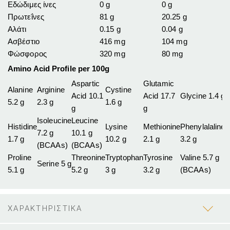
Εδώδιμες ίνες
0 g
0 g
Πρωτεΐνες
81 g
20.25 g
Αλάτι
0.15 g
0.04 g
Ασβέστιο
416 mg
104 mg
Φώσφορος
320 mg
80 mg
Amino Acid Profile per 100g
Aspartic
Glutamic
Alanine
Arginine
Cystine
Acid 10.1
Acid 17.7
Glycine 1.4 g
5.2 g
2.3 g
1.6 g
g
g
Isoleucine
Leucine
Histidine
Lysine
Methionine
Phenylalaline
7.2 g
10.1 g
1.7 g
10.2 g
2.1 g
3.2 g
(BCAAs)
(BCAAs)
Proline
Threonine
Tryptophan
Tyrosine
Valine 5.7 g
Serine 5 g
5.1 g
5.2 g
3 g
3.2 g
(BCAAs)
ΧΑΡΑΚΤΗΡΙΣΤΙΚΑ