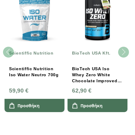
Scientiffic Nutrition
BioTech USA Kft.
G
Scientiffic Nutrition
BioTech USA Iso
Wh
Iso Water Neutro 700g
Whey Zero White
Hy
Chocolate Improved
Na
908g
90
59,90 €
62,90 €
45
Προσθήκη
Προσθήκη