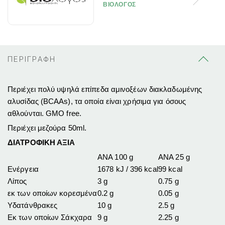
ΒΙΟΛΟΓΟΣ
ΠΕΡΙΓΡΑΦΗ
Περιέχει πολύ υψηλά επίπεδα αμινοξέων διακλαδωμένης
αλυσίδας (BCAAs), τα οποία είναι χρήσιμα για όσους
αθλούνται. GMO free.
Περιέχει μεζούρα 50ml.
ΔΙΑΤΡΟΦΙΚΗ ΑΞΙΑ
ΑΝΑ 100 g
ANA 25 g
Ενέργεια
1678 kJ / 396 kcal
99 kcal
Λίπος
3 g
0.75 g
εκ των οποίων κορεσμένα
0.2 g
0.05 g
Υδατάνθρακες
10 g
2.5 g
Εκ των οποίων Σάκχαρα
9 g
2.25 g