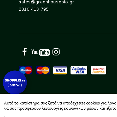
sales@greenhousebio.gr
2310 413 795
Facebook
YouTube
Instagram
Αυτό το κατάστημα σας ζητά να αποδεχτείτε cookies για λόγο
Copyright © 2026 Greenhousebio
να σας προσφέρουν λειτουργίες κοινωνικών μέσων και εξατο