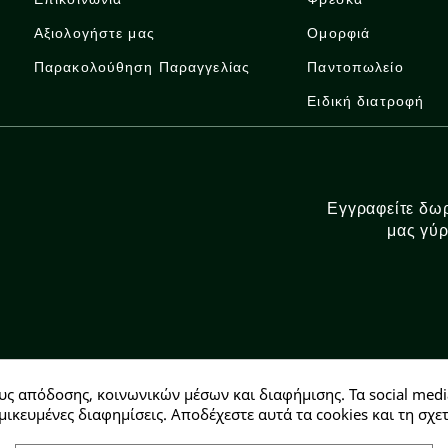
Αξιολογήστε μας
Ομορφιά
Παρακολούθηση Παραγγελίας
Παντοπωλείο
Ειδική διατροφή
Εγγραφείτε δωρ
μας γύρ
υς απόδοσης, κοινωνικών μέσων και διαφήμισης. Τα social medi
Αρ. ΓΕΜΗ: 146728304000
μικευμένες διαφημίσεις. Αποδέχεστε αυτά τα cookies και τη σ