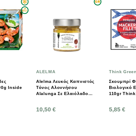
Think Green
Αλοννησι
 Καπνιστός
Σκουμπρί Φιλέτο Σε
Αλλονησιώ
σου
Βιολογικό Ελαιόλαδο,
Τόνος Πικά
λαιόλαδο
110gr Think Green
Εξαιρετικ
5,85 €
17,80 €