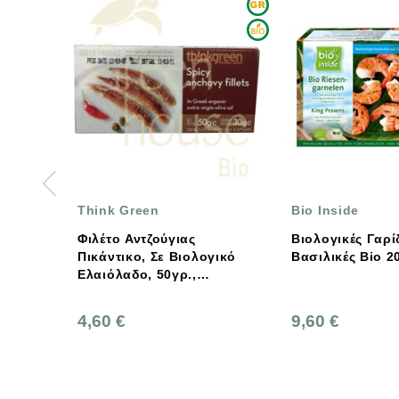
Bio Inside
ALELMA
Βιολογικές Γαρίδες
Alelma Λευκός
ογικό
Βασιλικές Bio 200g Inside
Τόνος Αλοννή
Alalunga Σε Ε
212g
9,60 €
10,50 €