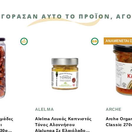
ΑΓΌΡΑΣΑΝ ΑΥΤΌ ΤΟ ΠΡΟΪΌΝ, ΑΓΌ
ΑΝΑΜΈΝΕΤΑΙ ΣΎΝΤΟΜΑ
ARCHE
ΠΡΑΣΙΝΗ 
 Καπνιστός
Arche Organic Kimchi
Βιολογικό Γ
σου
Classic 270ml
Κατσικίσιο 280g Πράσι
λαιόλαδο
Φάρμα