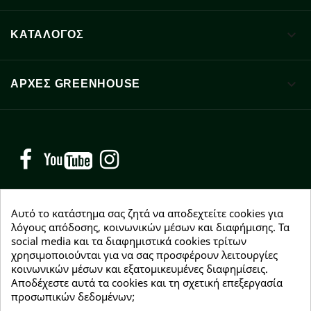

ΚΑΤΑΛΟΓΟΣ

ΑΡΧΈΣ GREENHOUSE
Facebook
YouTube
Instagram
Αυτό το κατάστημα σας ζητά να αποδεχτείτε cookies για
λόγους απόδοσης, κοινωνικών μέσων και διαφήμισης. Τα
social media και τα διαφημιστικά cookies τρίτων
NEWSLETTER
χρησιμοποιούνται για να σας προσφέρουν λειτουργίες
Εγγραφείτε δωρεάν και θα είστε οι πρώτοι που θα
κοινωνικών μέσων και εξατομικευμένες διαφημίσεις.
λάβετε τα νέα μας γύρω από προσφορές, εκπτώσεις
Αποδέχεστε αυτά τα cookies και τη σχετική επεξεργασία
και νέα προϊόντα.
προσωπικών δεδομένων;