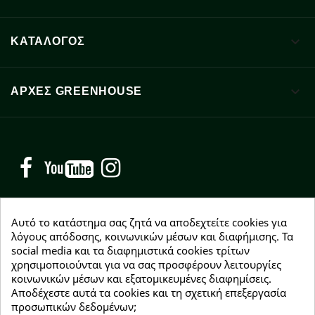

ΚΑΤΑΛΟΓΟΣ

ΑΡΧΈΣ GREENHOUSE
Facebook
YouTube
Instagram
Αυτό το κατάστημα σας ζητά να αποδεχτείτε cookies για
λόγους απόδοσης, κοινωνικών μέσων και διαφήμισης. Τα
social media και τα διαφημιστικά cookies τρίτων
NEWSLETTER
χρησιμοποιούνται για να σας προσφέρουν λειτουργίες
Εγγραφείτε δωρεάν και θα είστε οι πρώτοι που θα
κοινωνικών μέσων και εξατομικευμένες διαφημίσεις.
λάβετε τα νέα μας γύρω από προσφορές, εκπτώσεις
Αποδέχεστε αυτά τα cookies και τη σχετική επεξεργασία
και νέα προϊόντα.
προσωπικών δεδομένων;