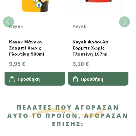
Kayak
Kayak
άνγκο
Kayak Φράουλα
Kayak Μάνγ
Χωρίς
Σορμπέ Χωρίς
Σορμπέ Χωρ
Γλουτένη 500ml
Γλουτένη 107ml
Γλουτένη 10
3,10 €
3,10 €
θήκη
Προσθήκη
Προσθήκ
ΠΕΛΆΤΕΣ ΠΟΥ ΑΓΌΡΑΣΑΝ
ΑΥΤΌ ΤΟ ΠΡΟΪΌΝ, ΑΓΌΡΑΣΑΝ
ΕΠΊΣΗΣ: