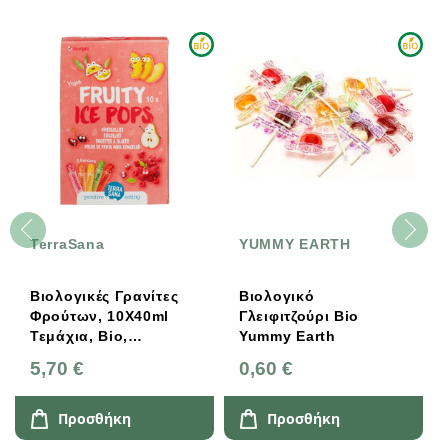
ΑΝΑΜΈΝΕΤΑΙ
ana
YUMMY EARTH
Labooko
κές Γρανίτες
Βιολογικό
Βιολογική
ν, 10X40ml
Γλειφιτζούρι Βio
Κουβερτού
, Bio,
Yummy Earth
Αυθεντική 
ana
130γρ Zott
0,60 €
8,75 €
οσθήκη
Προσθήκη
Προσθή