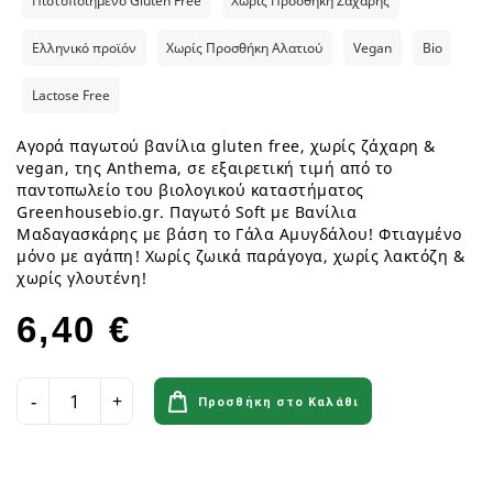
Πιστοποιημένο Gluten Free
Χωρίς Προσθήκη Ζάχαρης
Ελληνικό προϊόν
Χωρίς Προσθήκη Αλατιού
Vegan
Bio
Lactose Free
Αγορά παγωτού βανίλια gluten free, χωρίς ζάχαρη &
vegan, της Anthema, σε εξαιρετική τιμή από το
παντοπωλείο του βιολογικού καταστήματος
Greenhousebio.gr. Παγωτό Soft με Βανίλια
Μαδαγασκάρης με βάση το Γάλα Αμυγδάλου! Φτιαγμένο
μόνο με αγάπη! Χωρίς ζωικά παράγογα, χωρίς λακτόζη &
χωρίς γλουτένη!
6,40 €
Προσθήκη στο Καλάθι