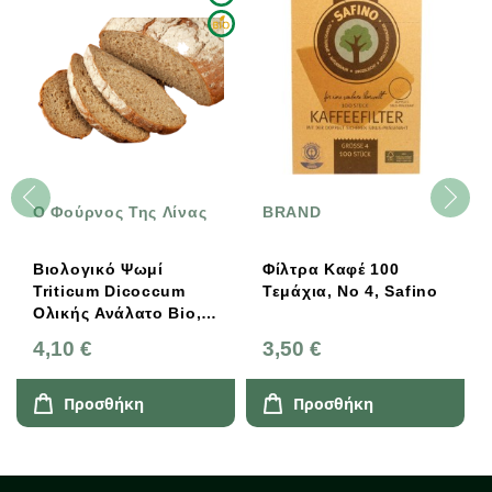
O Φούρνος Της Λίνας
BRAND
Βιολογικό Ψωμί
Φίλτρα Καφέ 100
Triticum Dicoccum
Τεμάχια, Νο 4, Safino
Ολικής Ανάλατο Bio,
Ελληνικό, Ο Φούρνος
4,10 €
3,50 €
Της Λίνας
Προσθήκη
Προσθήκη