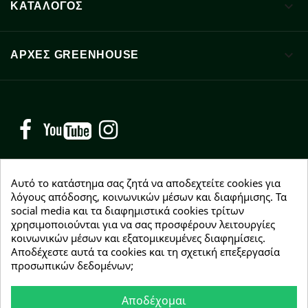

ΚΑΤΑΛΟΓΟΣ

ΑΡΧΈΣ GREENHOUSE
Facebook
YouTube
Instagram
Αυτό το κατάστημα σας ζητά να αποδεχτείτε cookies για
λόγους απόδοσης, κοινωνικών μέσων και διαφήμισης. Τα
social media και τα διαφημιστικά cookies τρίτων
NEWSLETTER
χρησιμοποιούνται για να σας προσφέρουν λειτουργίες
Εγγραφείτε δωρεάν και θα είστε οι πρώτοι που θα
κοινωνικών μέσων και εξατομικευμένες διαφημίσεις.
λάβετε τα νέα μας γύρω από προσφορές, εκπτώσεις
Αποδέχεστε αυτά τα cookies και τη σχετική επεξεργασία
και νέα προϊόντα.
προσωπικών δεδομένων;
Αποδέχομαι