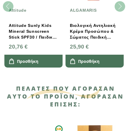
Attitude
ALGAMARIS
L
Bi
Attitude Sunly Kids
Βιολογική Αντηλιακή
Β
Mineral Sunscreen
Κρέμα Προσώπου &
Κ
Stick SPF30 / Παιδικό
Σώματος Παιδική
S
Αντηλιακό (χωρίς
SPF50 Bio 100ml
A
20,76 €
25,90 €
2
Άρωμα) 60g
Algamaris,
L
Laboratoires De
Bi
Biarritz
Προσθήκη
Προσθήκη
ΠΕΛΆΤΕΣ ΠΟΥ ΑΓΌΡΑΣΑΝ
ΑΥΤΌ ΤΟ ΠΡΟΪΌΝ, ΑΓΌΡΑΣΑΝ
ΕΠΊΣΗΣ: