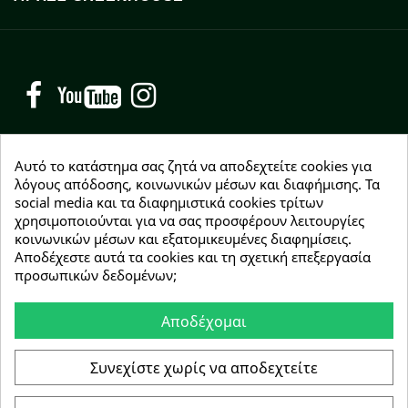
Facebook
YouTube
Instagram
Αυτό το κατάστημα σας ζητά να αποδεχτείτε cookies για
λόγους απόδοσης, κοινωνικών μέσων και διαφήμισης. Τα
social media και τα διαφημιστικά cookies τρίτων
NEWSLETTER
χρησιμοποιούνται για να σας προσφέρουν λειτουργίες
Εγγραφείτε δωρεάν και θα είστε οι πρώτοι που θα
κοινωνικών μέσων και εξατομικευμένες διαφημίσεις.
λάβετε τα νέα μας γύρω από προσφορές, εκπτώσεις
Αποδέχεστε αυτά τα cookies και τη σχετική επεξεργασία
και νέα προϊόντα.
προσωπικών δεδομένων;
Αποδέχομαι
Συμφωνώ με τους
όρους χρήσης
Συνεχίστε χωρίς να αποδεχτείτε