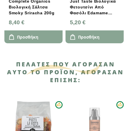
Complete Organics
Just Taste Βιολογικά
Βιολογική Σάλτσα
Φετουτσίνι Από
Smoky Sriracha 200g
Φασόλι Edamame
250g
8,40 €
5,20 €
Προσθήκη
Προσθήκη
ΠΕΛΆΤΕΣ ΠΟΥ ΑΓΌΡΑΣΑΝ
ΑΥΤΌ ΤΟ ΠΡΟΪΌΝ, ΑΓΌΡΑΣΑΝ
ΕΠΊΣΗΣ: