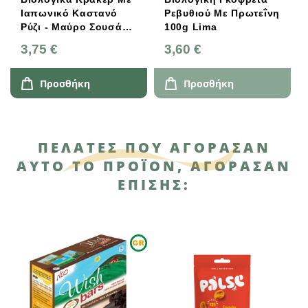
Ιαπωνικό Καστανό
Ρεβυθιού Με Πρωτεΐνη
Ρύζι - Μαύρο Σουσάμι
100g Lima
& Tamari 480g
3,75 €
3,60 €
Clearspring
Προσθήκη
Προσθήκη
ΠΕΛΆΤΕΣ ΠΟΥ ΑΓΌΡΑΣΑΝ
ΑΥΤΌ ΤΟ ΠΡΟΪΌΝ, ΑΓΌΡΑΣΑΝ
ΕΠΊΣΗΣ: