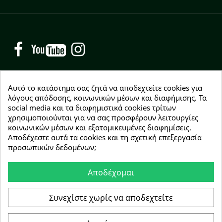
Facebook
YouTube
Instagram
Αυτό το κατάστημα σας ζητά να αποδεχτείτε cookies για
λόγους απόδοσης, κοινωνικών μέσων και διαφήμισης. Τα
social media και τα διαφημιστικά cookies τρίτων
NEWSLETTER
χρησιμοποιούνται για να σας προσφέρουν λειτουργίες
Εγγραφείτε δωρεάν και θα είστε οι πρώτοι που θα
κοινωνικών μέσων και εξατομικευμένες διαφημίσεις.
λάβετε τα νέα μας γύρω από προσφορές, εκπτώσεις
Αποδέχεστε αυτά τα cookies και τη σχετική επεξεργασία
και νέα προϊόντα.
προσωπικών δεδομένων;
Αποδέχομαι
Συμφωνώ με τους
όρους χρήσης
Συνεχίστε χωρίς να αποδεχτείτε