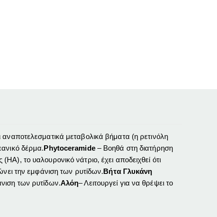
ι αναποτελεσματικά μεταβολικά βήματα (η ρετινόλη
εανικό δέρμα.
Phytoceramide
– Βοηθά στη διατήρηση
(ΗΑ), το υαλουρονικό νάτριο, έχει αποδειχθεί ότι
ώνει την εμφάνιση των ρυτίδων.
Βήτα Γλυκάνη
άνιση των ρυτίδων.
Αλόη
– Λειτουργεί για να θρέψει το