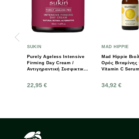
MAD HIPPIE
MAD HIP
Mad Hippie Βιολογικός
Mad Hipp
Ορός Βιταμίνης C /
Κρέμα Π
ή Συσφικτική
Vitamin C Serum 30ml
Τριπλής 
kin
Triple C
34,92 €
34,92 €