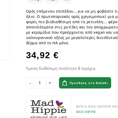
ια
Παγωτά GF
Φυτικά επιδόρπια
Γυμναστήριο & Διατροφή
Λιπαρά Οξέα - Αμινοξέα
Οδοντόβουρτσες
Ροφήματα Δημητριακών GF
Μπάρες & Σνακς
Preworkout
Προβιοτικά για το στόμα
Ορός επόμενου επιπέδου….για να μη φοβάστε τις
Σάλτσες & Μουστάρδες GF
ήλιο. Ο πρωτοποριακός ορός χρησιμοποιεί μια μ
Καύση Λίπους & Απώλεια βάρ
φορές πιο βιοδιαθέσιμη από τη ρετινόλη... φέρ
Σοκολάτες & Μπισκότα GF
Σκόνες Πρωτεϊνης
κά
ειρά
αποτελέσματα στις ρυτίδες και τον αποχρωματι
Φυτικά Εδέσματα & Μαργαρίνη GF
Μπάρες ενέργειας & Μπάρες Π
 Σειρά
με κεραμίδια που προέρχονται από vegan και υα
Χυμοί Φρούτων & Λαχανικών GF
Εργογόνα Βοηθήματα
ειρά
υαλουρονικού οξέος με μεγαλύτερες διεισδυτικέ
Ψωμί & Κράκερς GF
Βιταμίνες , Μέταλλα & Ιχνοστο
δέρμα από το HA μόνο.
Vegan Αθλητική Διατροφή
34,92 €
Ενεργειακά Ποτά
Αιθέρια Έλαια
Αξεσουάρ Αθλητών
Έλαια μασάζ
Άμεση διαθέσιμη ποσότητα
3
τεμάχια.
Αιθέρια Έλαια Χώρου
Προσθήκη στο Καλάθι
Flora & Udo 's Choice - Συμπ
Διατροφής
Πεπτικά Ένζυμα
Δείτε κι άλλα προϊόντα απ
Ανακούφιση πεπτικού
MAD HIPPIE