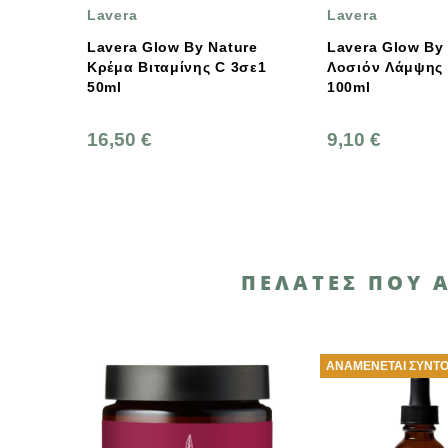
Lavera
MAD HIPP
By Nature
Lavera Glow By Nature
Mad Hipp
νης C 3σε1
Λοσιόν Λάμψης Refiner
Κρέμα Πρ
100ml
Τριπλής Β
Triple C 
9,10 €
34,92 €
ΠΕΛΆΤΕΣ ΠΟΥ 
ΑΝΑΜΈΝΕΤΑΙ ΣΎΝΤΟΜΑ