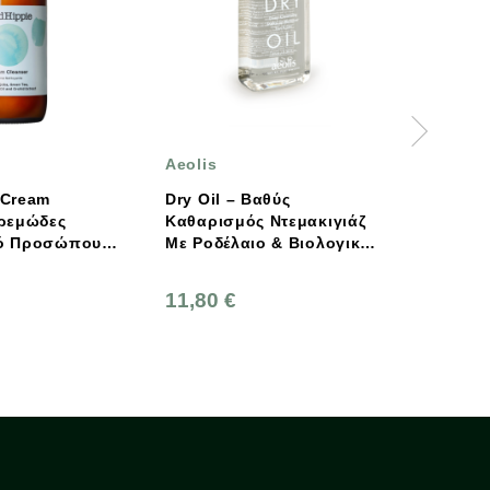
is
SUKIN
Oil – Βαθύς
Επανορθωτική Κρέμα
ρισμός Ντεμακιγιάζ
Νυκτός, 120ml, Sukin
οδέλαιο & Βιολογικό
ο Βαλσαμόχορτου
100ml Aeolis
80 €
21,70 €