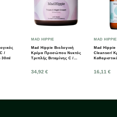
PIE
MAD HIPPIE
Aeol
ie Βιολογική
Mad Hippie Cream
Dry 
ροσώπου Νυκτός
Cleanser/ Κρεμώδες
Καθα
Βιταμίνης C /
Καθαριστικό Προσώπου
Με Ρ
 Night Cream 60ml
118ml
Έλαι
16,11 €
11,