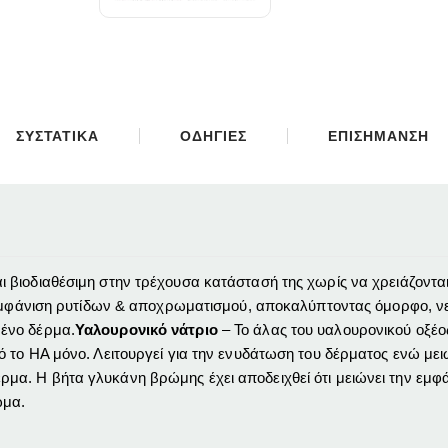
ΣΥΣΤΑΤΙΚΑ
ΟΔΗΓΙΕΣ
ΕΠΙΣΗΜΑΝΣΗ
ι βιοδιαθέσιμη στην τρέχουσα κατάστασή της χωρίς να χρειάζοντα
 εμφάνιση ρυτίδων & αποχρωματισμού, αποκαλύπτοντας όμορφο, ν
μένο δέρμα.
Υαλουρονικό νάτριο
– Το άλας του υαλουρονικού οξέος 
ό το HA μόνο.
Λειτουργεί για την ενυδάτωση του δέρματος ενώ μει
έρμα.
Η βήτα γλυκάνη βρώμης έχει αποδειχθεί ότι μειώνει την εμφ
ώμα.