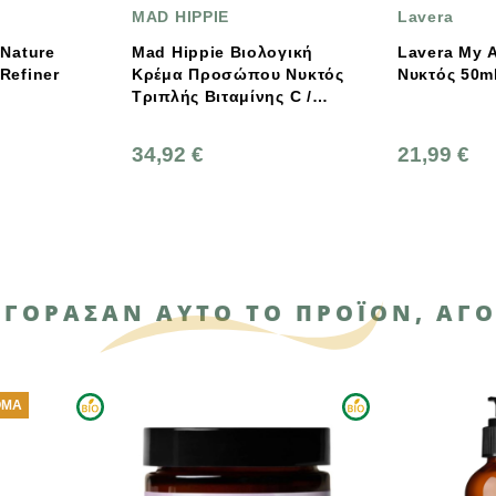
IE
Lavera
Lave
ie Βιολογική
Lavera My Age Kρέμα
Lavera My Age 
οσώπου Νυκτός
Nυκτός 50ml
30ml
ιταμίνης C /
Night Cream 60ml
21,99 €
27,1
ΑΓΌΡΑΣΑΝ ΑΥΤΌ ΤΟ ΠΡΟΪΌΝ, ΑΓΌ