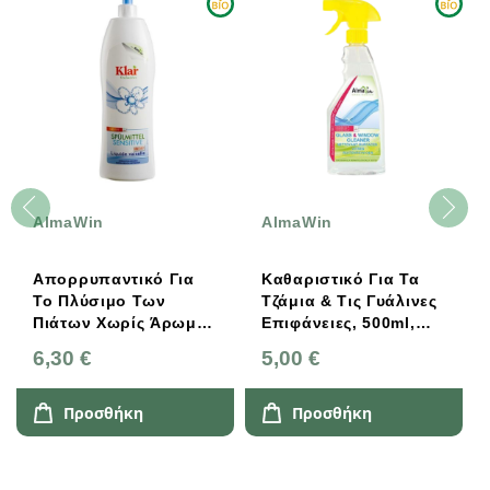
AlmaWin
AlmaWin
Απορρυπαντικό Για
Καθαριστικό Για Τα
Το Πλύσιμο Των
Τζάμια & Τις Γυάλινες
Πιάτων Χωρίς Άρωμα,
Επιφάνειες, 500ml,
Bio, Vegan, 1lt,
Bio, Vegan, AlmaWin
6,30 €
5,00 €
AlmaWin
Προσθήκη
Προσθήκη