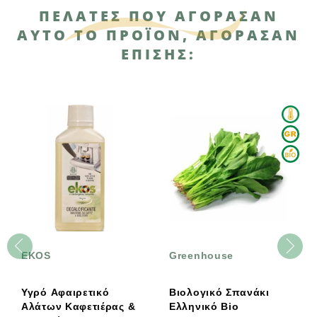
ΠΕΛΆΤΕΣ ΠΟΥ ΑΓΌΡΑΣΑΝ
ΑΥΤΌ ΤΟ ΠΡΟΪΌΝ, ΑΓΌΡΑΣΑΝ
ΕΠΊΣΗΣ:
EKOS
Greenhouse
Υγρό Αφαιρετικό
Βιολογικό Σπανάκι
Αλάτων Καφετιέρας &
Ελληνικό Βio