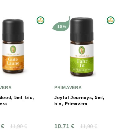
-10%
VERA
PRIMAVERA
ood, 5ml, bio,
Joyful Journeys, 5ml,
era
bio, Primavera
 €
10,71 €
11,90 €
11,90 €