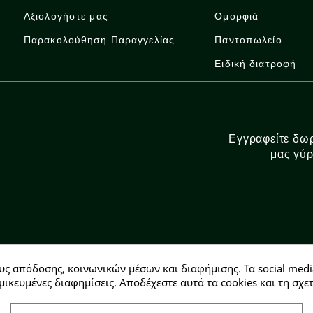
Αξιολογήστε μας
Ομορφιά
Παρακολούθηση Παραγγελίας
Παντοπωλείο
Ειδική διατροφή
Εγγραφείτε δωρ
μας γύρ
υς απόδοσης, κοινωνικών μέσων και διαφήμισης. Τα social medi
Αρ. ΓΕΜΗ: 146728304000
μικευμένες διαφημίσεις. Αποδέχεστε αυτά τα cookies και τη σ