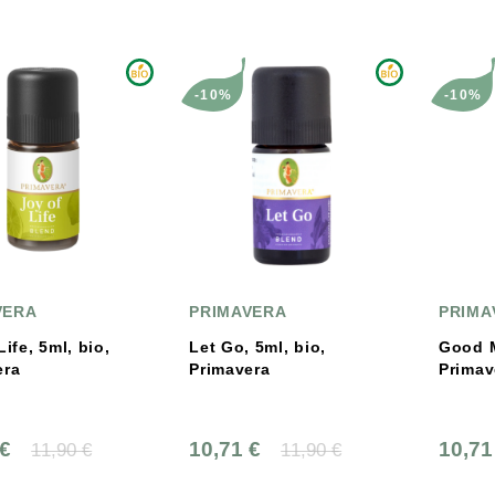
-10%
-10%
VERA
PRIMAVERA
PRIMA
Life, 5ml, bio,
Let Go, 5ml, bio,
Good M
era
Primavera
Primav
 €
10,71 €
10,71
11,90 €
11,90 €