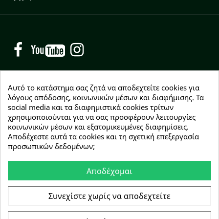
Facebook
YouTube
Instagram
Αυτό το κατάστημα σας ζητά να αποδεχτείτε cookies για
λόγους απόδοσης, κοινωνικών μέσων και διαφήμισης. Τα
social media και τα διαφημιστικά cookies τρίτων
NEWSLETTER
χρησιμοποιούνται για να σας προσφέρουν λειτουργίες
Εγγραφείτε δωρεάν και θα είστε οι πρώτοι που θα
κοινωνικών μέσων και εξατομικευμένες διαφημίσεις.
λάβετε τα νέα μας γύρω από προσφορές, εκπτώσεις
Αποδέχεστε αυτά τα cookies και τη σχετική επεξεργασία
και νέα προϊόντα.
προσωπικών δεδομένων;
Αποδέχομαι
Συμφωνώ με τους
όρους χρήσης
Συνεχίστε χωρίς να αποδεχτείτε