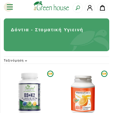
Δόντια - Στοματική Υγιεινή
Ταξινόμηση
expand_more