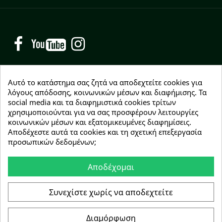
Facebook
YouTube
Instagram
Αυτό το κατάστημα σας ζητά να αποδεχτείτε cookies για
λόγους απόδοσης, κοινωνικών μέσων και διαφήμισης. Τα
social media και τα διαφημιστικά cookies τρίτων
NEWSLETTER
χρησιμοποιούνται για να σας προσφέρουν λειτουργίες
Εγγραφείτε δωρεάν και θα είστε οι πρώτοι που θα
κοινωνικών μέσων και εξατομικευμένες διαφημίσεις.
λάβετε τα νέα μας γύρω από προσφορές, εκπτώσεις
Αποδέχεστε αυτά τα cookies και τη σχετική επεξεργασία
και νέα προϊόντα.
προσωπικών δεδομένων;
Αποδέχομαι
Συμφωνώ με τους
όρους χρήσης
Συνεχίστε χωρίς να αποδεχτείτε
Διαμόρφωση