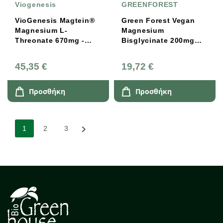
Viogenesis
GREENFOREST
VioGenesis Magtein®
Green Forest Vegan
Magnesium L-
Magnesium
Threonate 670mg -
Bisglycinate 200mg
60caps
60V Caps
45,35 €
19,72 €
Προσθήκη
Προσθήκη

1
2
3