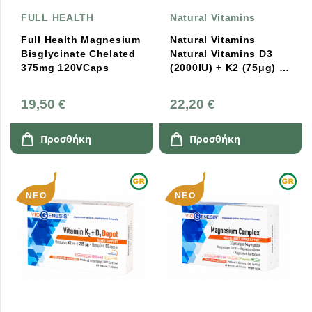
FULL HEALTH
Natural Vitamins
Full Health Magnesium
Natural Vitamins
Bisglycinate Chelated
Natural Vitamins D3
375mg 120VCaps
(2000IU) + K2 (75μg) –
90 Μασώμενες
Ταμπλέτες
19,50 €
22,20 €
Προσθήκη
Προσθήκη
ΝΈΟ
ΝΈΟ