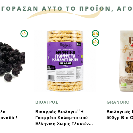
ΑΓΌΡΑΣΑΝ ΑΥΤΌ ΤΟ ΠΡΟΪΌΝ, ΑΓΌ
ΟΑΓΡΟΣ
GRANORO
αγρός Βιολογικ΄΄η
Βιολογικές Βίδες Ολικής
φρέτα Καλαμποκιού
500γρ Bio Granoro
ηνική Χωρίς Γλουτένη
g