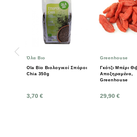
Greenhouse
Πήγα
Υπε
Βιολογικοί Σπόροι
Γκότζι Μπέρι Θιβέτ
g
Αποξηραμένα,
Βιολ
Greenhouse
Αποξηρα
Πήγα
Υπε
29,90 €
3,8