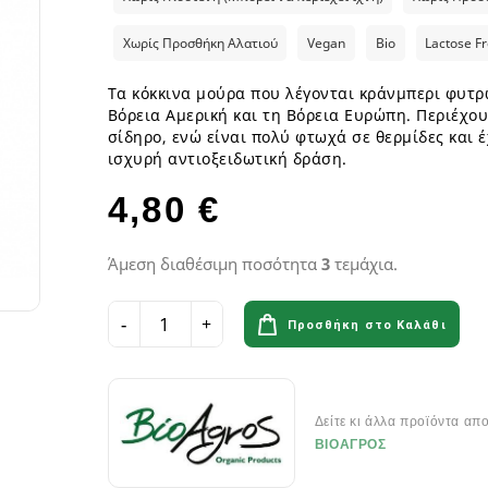
ια
Παγωτά GF
Φυτικά επιδόρπια
Γυμναστήριο & Διατροφή
Λιπαρά Οξέα - Αμινοξέα
Οδοντόβουρτσες
Ροφήματα Δημητριακών GF
Μπάρες & Σνακς
Preworkout
Προβιοτικά για το στόμα
Χωρίς Προσθήκη Αλατιού
Vegan
Bio
Lactose F
Σάλτσες & Μουστάρδες GF
Καύση Λίπους & Απώλεια βάρ
Τα κόκκινα μούρα που λέγονται κράνμπερι φυτρ
Σοκολάτες & Μπισκότα GF
Σκόνες Πρωτεϊνης
κά
ειρά
Βόρεια Αμερική και τη Βόρεια Ευρώπη. Περιέχουν
Φυτικά Εδέσματα & Μαργαρίνη GF
Μπάρες ενέργειας & Μπάρες Π
 Σειρά
σίδηρο, ενώ είναι πολύ φτωχά σε θερμίδες και 
Χυμοί Φρούτων & Λαχανικών GF
Εργογόνα Βοηθήματα
ειρά
ισχυρή αντιοξειδωτική δράση.
Ψωμί & Κράκερς GF
Βιταμίνες , Μέταλλα & Ιχνοστο
Vegan Αθλητική Διατροφή
4,80 €
Ενεργειακά Ποτά
Αιθέρια Έλαια
Αξεσουάρ Αθλητών
Άμεση διαθέσιμη ποσότητα
3
τεμάχια.
Έλαια μασάζ
Αιθέρια Έλαια Χώρου
Προσθήκη στο Καλάθι
Flora & Udo 's Choice - Συμπ
Διατροφής
Δείτε κι άλλα προϊόντα απ
Πεπτικά Ένζυμα
ΒΙΟΑΓΡΟΣ
Ανακούφιση πεπτικού