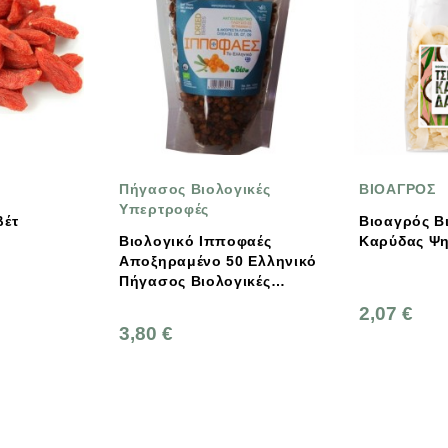
σος Βιολογικές
ΒΙΟΑΓΡΟΣ
ρτροφές
Βιοαγρός Βιολογικά Τσιπς
ογικό Ιπποφαές
Καρύδας Ψημένο 150g
μένο 50 Ελληνικό
σος Βιολογικές
ρτροφές
2,07 €
0 €