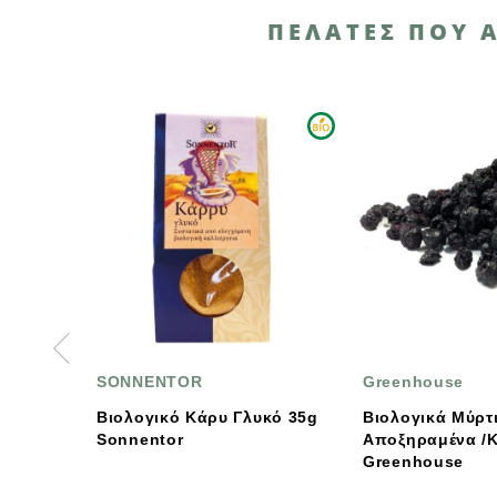
ΠΕΛΆΤΕΣ ΠΟΥ 
NTOR
Greenhouse
ΒΙ
ό Κάρυ Γλυκό 35g
Βιολογικά Μύρτιλα
Βιο
tor
Αποξηραμένα /Καναδά /
Γκο
Greenhouse
Ελλ
110