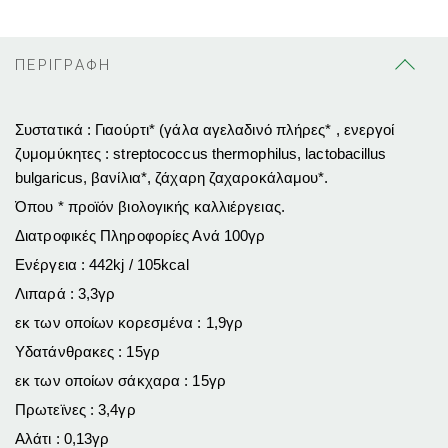
ΠΕΡΙΓΡΑΦΗ
Συστατικά : Γιαούρτι* (γάλα αγελαδινό πλήρες* , ενεργοί
ζυμομύκητες : streptococcus thermophilus, lactobacillus
bulgaricus, βανίλια*, ζάχαρη ζαχαροκάλαμου*.
Όπου * προϊόν βιολογικής καλλιέργειας.
Διατροφικές Πληροφορίες Ανά 100γρ
Ενέργεια : 442kj / 105kcal
Λιπαρά : 3,3γρ
εκ των οποίων κορεσμένα : 1,9γρ
Υδατάνθρακες : 15γρ
εκ των οποίων σάκχαρα : 15γρ
Πρωτεϊνες : 3,4γρ
Αλάτι : 0,13γρ