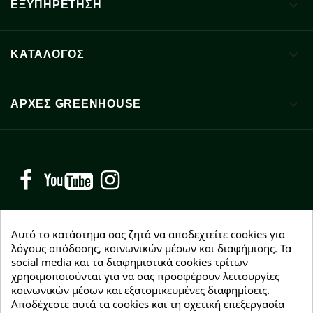

ΕΞΥΠΗΡΕΤΗΣΗ

ΚΑΤΑΛΟΓΟΣ

ΑΡΧΈΣ GREENHOUSE
Facebook
YouTube
Instagram
Αυτό το κατάστημα σας ζητά να αποδεχτείτε cookies για
λόγους απόδοσης, κοινωνικών μέσων και διαφήμισης. Τα
social media και τα διαφημιστικά cookies τρίτων
NEWSLETTER
χρησιμοποιούνται για να σας προσφέρουν λειτουργίες
Εγγραφείτε δωρεάν και θα είστε οι πρώτοι που θα
κοινωνικών μέσων και εξατομικευμένες διαφημίσεις.
λάβετε τα νέα μας γύρω από προσφορές, εκπτώσεις
Αποδέχεστε αυτά τα cookies και τη σχετική επεξεργασία
και νέα προϊόντα.