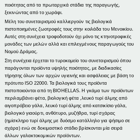
ποιότητας από τα πρωταρχικά στάδια της παραγωγής,
ξεκινώντας από το χωράφι.
Μέλη του συνεταιρισμού καλλιεργούν τις βιολογικά
πιστοποιημένες ζωοτροφές τους στην κοιλάδα του Μενοικίου.
Αυτές στη συνέχεια τροφοδοτούν όχι μόνο τις κτηνοτροφικές
μονάδες των μελών αλλά και επιλεγμένους παραγωγούς του
Νομού Δράμας.
Στη συνέχεια έρχεται το τυροκομείο του συνεταιρισμού όπου
παράγονται προϊόντα υψηλής ποιότητας, με διαδικασίες
τήρησης όλων των αρχών υγιεινής και ασφάλειας με βάση το
πρότυπο ISO 22000. Τα βιολογικά τους προϊόντα
πιστοποιούνται από τη BIOHELLAS. Η γκάμα των προϊόντων
περιλαμβάνει φέτα, βιολογική φέτα ,λευκό τυρί άλμης από
αιγοπρόβειο γάλα, λευκό τυρί άλμης από κατσικίσιο γάλα,
βιολογικό γιαούρτι, ανθότυρο, μυζήθρα, τυρί σχάρας
(ημίσκληρο τυρί άλμης με δυόσμο κατάλληλο για ψήσιμο σε
σχάρα) ενώ σε δοκιμαστικό στάδιο βρίσκονται μία σειρά
άλλων γαλακτοκομικών προϊόντων.