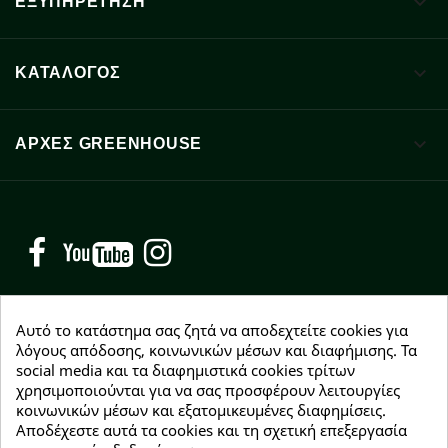

ΕΞΥΠΗΡΕΤΗΣΗ

ΚΑΤΑΛΟΓΟΣ

ΑΡΧΈΣ GREENHOUSE
Facebook
YouTube
Instagram
Αυτό το κατάστημα σας ζητά να αποδεχτείτε cookies για
λόγους απόδοσης, κοινωνικών μέσων και διαφήμισης. Τα
social media και τα διαφημιστικά cookies τρίτων
NEWSLETTER
χρησιμοποιούνται για να σας προσφέρουν λειτουργίες
Εγγραφείτε δωρεάν και θα είστε οι πρώτοι που θα
κοινωνικών μέσων και εξατομικευμένες διαφημίσεις.
λάβετε τα νέα μας γύρω από προσφορές, εκπτώσεις
Αποδέχεστε αυτά τα cookies και τη σχετική επεξεργασία
και νέα προϊόντα.