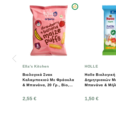
s Kitchen
HOLLE
T
γικά Σνακ
Holle Βιολογική Μπάρα
Γ
μποκιού Με Φράουλα
Δημητριακών Με
Κ
νάνα, 20 Γρ., Bio,
Μπανάνα & Μήλο 25g
B
s Kitchen
 €
1,50 €
2