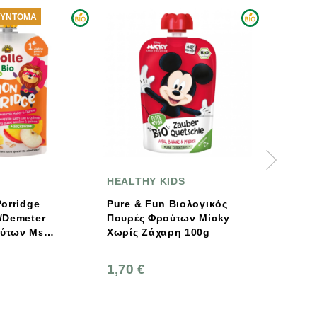
HEALTHY KIDS
Bohlsener
Pure & Fun Βιολογικός
Βιολογικά
Πουρές Φρούτων Micky
Φρουτομπισκοτάκια Με
Χωρίς Ζάχαρη 100g
Βρώμη Χωρίς Ζάχαρη
125γρ., Bohlsener
1,70 €
3,35 €