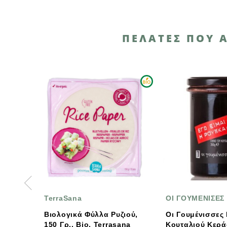
ΠΕΛΆΤΕΣ ΠΟΥ 
raSana
ΟΙ ΓΟΥΜΕΝΙΣΕΣ
ογικά Φύλλα Ρυζιού,
Οι Γουμένισσες Γλυκό
Γρ., Bio, Terrasana
Κουταλιού Κεράσι Ρούπκα