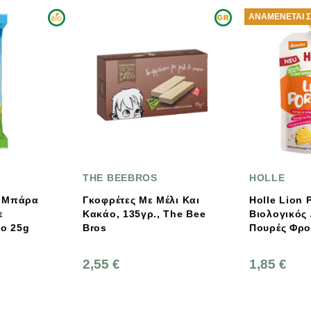
ΑΝΑΜΈΝΕΤΑΙ ΣΎΝΤΟΜΑ
HE BEEBROS
HOLLE
κοφρέτες Με Μέλι Και
Holle Lion Porridge
ακάο, 135γρ., The Bee
Βιολογικός /Demeter
ros
Πουρές Φρούτων Με
Δημητριακά 110g
,55 €
1,85 €