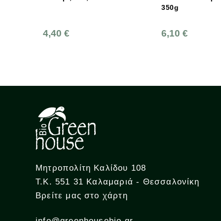
350g
0 €
6,10 €
Μητροπολίτη Καλίδου 108
Τ.Κ. 551 31 Καλαμαριά - Θεσσαλονίκη
Βρείτε μας στο χάρτη
info@greenhousebio.gr