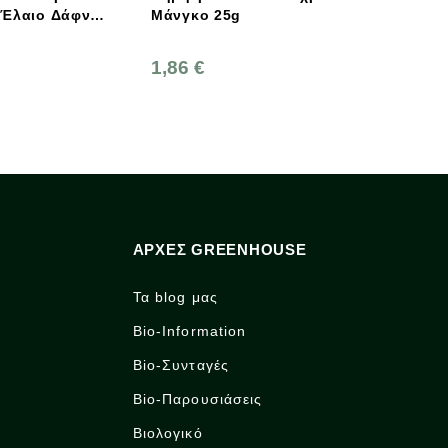
Μάνγκο 25g
McLLOYD'S
1,86 €
1,35 €
ΑΡΧΈΣ GREENHOUSE
Τα blog μας
Bio-Information
Bio-Συνταγές
Bio-Παρουσιάσεις
Βιολογικό