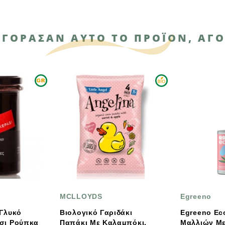
ΑΓΌΡΑΣΑΝ ΑΥΤΌ ΤΟ ΠΡΟΪΌΝ, ΑΓΌ
MCLLOYDS
Egreeno
Βιολογικό Γαριδάκι
Egreeno Eco Σαμπουάν
Παπάκι Με Καλαμπόκι,
Mαλλιών Με Kαστορέλαιο