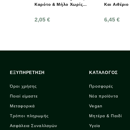
Καρότο & Μήλο Χωρίς
Και Aιθέριο Έλαιο Δάφνης
Γλουτένη 30γρ., Biosaurus
500ml
2,05 €
6,45 €
ΕΞΥΠΗΡΕΤΗΣΗ
ΚΑΤΑΛΟΓΟΣ
Όροι χρήσης
Προσφορές
Ποιοί είμαστε
Νέα προϊόντα
Μεταφορικά
Vegan
Τρόποι πληρωμής
Μητέρα & Παιδί
Ασφάλεια Συναλλαγών
Υγεία