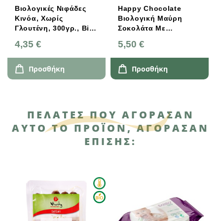
Βιολογικές Νιφάδες
Happy Chocolate
Κινόα, Χωρίς
Βιολογική Μαύρη
Γλουτένη, 300γρ., Bio,
Σοκολάτα Με
Eat Free
Αμύγδαλο, Καραμέλα
4,35 €
5,50 €
Και Θαλασσινό Αλάτι
100g
Προσθήκη
Προσθήκη
ΠΕΛΆΤΕΣ ΠΟΥ ΑΓΌΡΑΣΑΝ
ΑΥΤΌ ΤΟ ΠΡΟΪΌΝ, ΑΓΌΡΑΣΑΝ
ΕΠΊΣΗΣ: