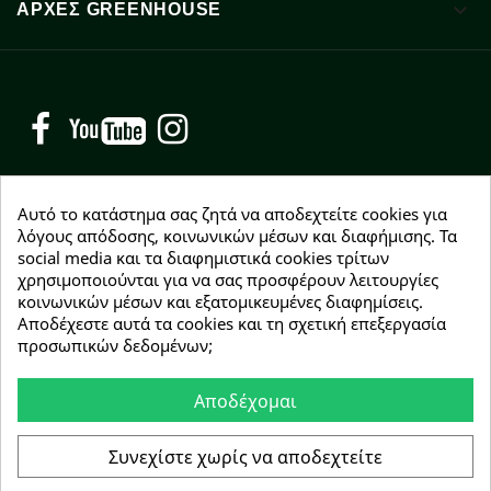

ΑΡΧΈΣ GREENHOUSE
Facebook
YouTube
Instagram
Αυτό το κατάστημα σας ζητά να αποδεχτείτε cookies για
λόγους απόδοσης, κοινωνικών μέσων και διαφήμισης. Τα
social media και τα διαφημιστικά cookies τρίτων
NEWSLETTER
χρησιμοποιούνται για να σας προσφέρουν λειτουργίες
Εγγραφείτε δωρεάν και θα είστε οι πρώτοι που θα
κοινωνικών μέσων και εξατομικευμένες διαφημίσεις.
λάβετε τα νέα μας γύρω από προσφορές, εκπτώσεις
Αποδέχεστε αυτά τα cookies και τη σχετική επεξεργασία
και νέα προϊόντα.
προσωπικών δεδομένων;
Αποδέχομαι
Συμφωνώ με τους
όρους χρήσης
Συνεχίστε χωρίς να αποδεχτείτε