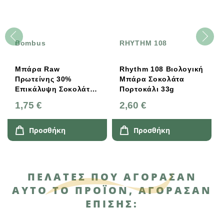
Bombus
RHYTHM 108
Μπάρα Raw
Rhythm 108 Βιολογική
Πρωτείνης 30%
Μπάρα Σοκολάτα
Επικάλυψη Σοκολάτα
Πορτοκάλι 33g
Κακάο Καρύδα, 50g
1,75 €
2,60 €
Bombus
Προσθήκη
Προσθήκη
ΠΕΛΆΤΕΣ ΠΟΥ ΑΓΌΡΑΣΑΝ
ΑΥΤΌ ΤΟ ΠΡΟΪΌΝ, ΑΓΌΡΑΣΑΝ
ΕΠΊΣΗΣ: