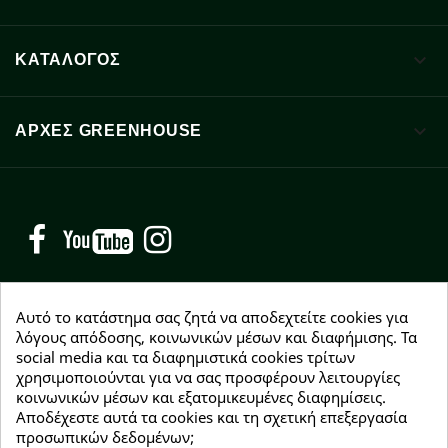

ΚΑΤΑΛΟΓΟΣ

ΑΡΧΈΣ GREENHOUSE
Facebook
YouTube
Instagram
Αυτό το κατάστημα σας ζητά να αποδεχτείτε cookies για
λόγους απόδοσης, κοινωνικών μέσων και διαφήμισης. Τα
social media και τα διαφημιστικά cookies τρίτων
NEWSLETTER
χρησιμοποιούνται για να σας προσφέρουν λειτουργίες
Εγγραφείτε δωρεάν και θα είστε οι πρώτοι που θα
κοινωνικών μέσων και εξατομικευμένες διαφημίσεις.
λάβετε τα νέα μας γύρω από προσφορές, εκπτώσεις
Αποδέχεστε αυτά τα cookies και τη σχετική επεξεργασία
και νέα προϊόντα.
προσωπικών δεδομένων;