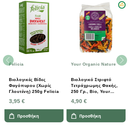
Felicia
Your Organic Nature
Βιολογικές Βίδες
Βιολογικό Στριφτό
Φαγόπυρου (χωρίς
Τετράχρωμης Φακής,
Γλουτένη) 250g Felicia
250 Γρ., Bio, Your
Organic Nature
3,95 €
4,90 €
Προσθήκη
Προσθήκη