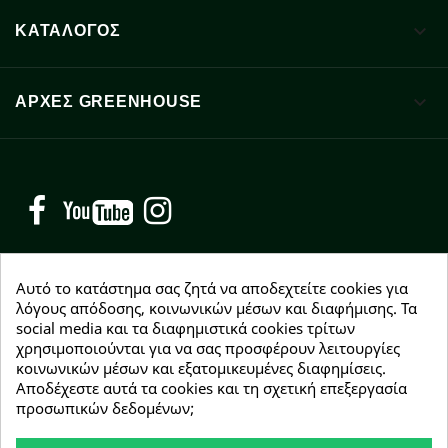

ΚΑΤΑΛΟΓΟΣ

ΑΡΧΈΣ GREENHOUSE
Facebook
YouTube
Instagram
Αυτό το κατάστημα σας ζητά να αποδεχτείτε cookies για
λόγους απόδοσης, κοινωνικών μέσων και διαφήμισης. Τα
social media και τα διαφημιστικά cookies τρίτων
NEWSLETTER
χρησιμοποιούνται για να σας προσφέρουν λειτουργίες
Εγγραφείτε δωρεάν και θα είστε οι πρώτοι που θα
κοινωνικών μέσων και εξατομικευμένες διαφημίσεις.
λάβετε τα νέα μας γύρω από προσφορές, εκπτώσεις
Αποδέχεστε αυτά τα cookies και τη σχετική επεξεργασία
και νέα προϊόντα.
προσωπικών δεδομένων;